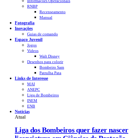
Informações Operacionais
RNBP
Recenseamento
Manual
Fotografia
Inovações
Guias de comando
Espaço Juvenil
Jogos
Videos
Walt Disney
Desenhos para colorir
Bombeiro Sam
Patrulha Pata
Links de Interesse
MAI
ANEPC
Liga de Bombeiros
INEM
ENB
Notícias
Atual
Liga dos Bombeiros quer fazer nascer