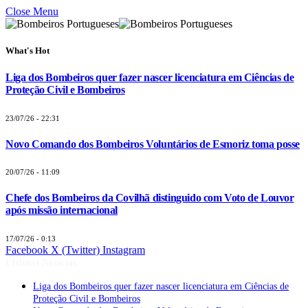
Close Menu
What's Hot
Liga dos Bombeiros quer fazer nascer licenciatura em Ciências de
Proteção Civil e Bombeiros
23/07/26 - 22:31
Novo Comando dos Bombeiros Voluntários de Esmoriz toma posse
20/07/26 - 11:09
Chefe dos Bombeiros da Covilhã distinguido com Voto de Louvor
após missão internacional
17/07/26 - 0:13
Facebook
X (Twitter)
Instagram
Últimas Notícias
Liga dos Bombeiros quer fazer nascer licenciatura em Ciências de
Proteção Civil e Bombeiros