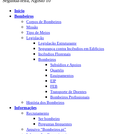
Segunda-feira, Agosto 10
Início
Bombeiros
Corpos de Bombeiros
Missão
Tipo de Meios
Legislação
Legislação Estruturante
Segurança contra Incêndios em Edificios
Incêndios Florestais
Bombeiros
Subsídios e Apoios
Quartéis
Equipamentos
EIP
FEB
Transporte de Doentes
Bombeiros Profissionais
História dos Bombeiros
Informações
Recrutamento
Ser bombeiro
Perguntas frequentes
Arquivo “Bombeiros.pt”