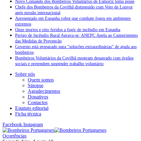
Novo Comando dos Bombeiros Voluntários de Esmoriz toma posse
Chefe dos Bombeiros da Covilhã distinguido com Voto de Louvor
após missão internacional
Apresentado em Espanha robot que combate fogos em ambientes
extremos
Onze mortos e oito feridos a fugir de incêndio em Espanha
Perigo de Incêndio Rural Agrava-se: ANEPC Apela ao Cumprimento
das Medidas de Prevenção
Governo está preparado para “soluções extraordinárias” de ajuda aos
bombeiros
Bombeiros Voluntários da Covilhã mostram desagrado com órgãos
sociais e pretendem suspender trabalho voluntário
Sobre nós
Quem somos
Sinopse
Agradecimentos
Donativos
Contactos
Estatuto editorial
Ficha técnica
Facebook
Instagram
Ocorrências