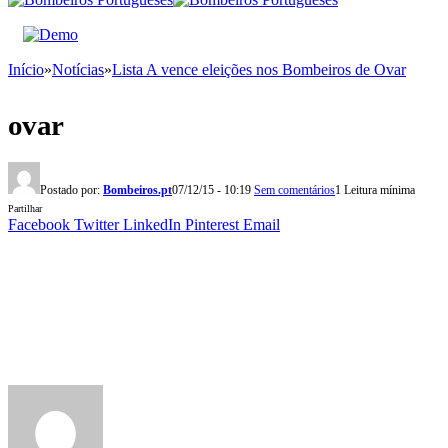
Início
»
Notícias
»
Lista A vence eleições nos Bombeiros de Ovar
ovar
Postado por:
Bombeiros.pt
07/12/15 - 10:19
Sem comentários
1 Leitura mínima
Partilhar
Facebook
Twitter
LinkedIn
Pinterest
Email