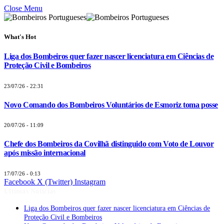
Close Menu
What's Hot
Liga dos Bombeiros quer fazer nascer licenciatura em Ciências de
Proteção Civil e Bombeiros
23/07/26 - 22:31
Novo Comando dos Bombeiros Voluntários de Esmoriz toma posse
20/07/26 - 11:09
Chefe dos Bombeiros da Covilhã distinguido com Voto de Louvor
após missão internacional
17/07/26 - 0:13
Facebook
X (Twitter)
Instagram
Últimas Notícias
Liga dos Bombeiros quer fazer nascer licenciatura em Ciências de
Proteção Civil e Bombeiros