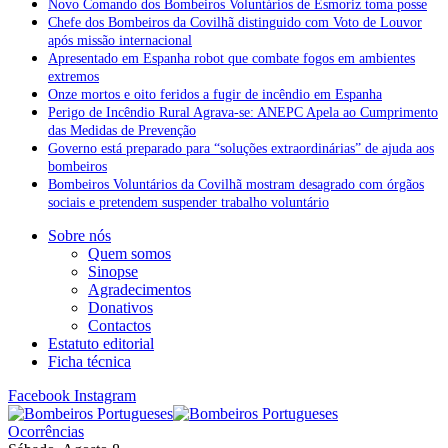
Novo Comando dos Bombeiros Voluntários de Esmoriz toma posse
Chefe dos Bombeiros da Covilhã distinguido com Voto de Louvor
após missão internacional
Apresentado em Espanha robot que combate fogos em ambientes
extremos
Onze mortos e oito feridos a fugir de incêndio em Espanha
Perigo de Incêndio Rural Agrava-se: ANEPC Apela ao Cumprimento
das Medidas de Prevenção
Governo está preparado para “soluções extraordinárias” de ajuda aos
bombeiros
Bombeiros Voluntários da Covilhã mostram desagrado com órgãos
sociais e pretendem suspender trabalho voluntário
Sobre nós
Quem somos
Sinopse
Agradecimentos
Donativos
Contactos
Estatuto editorial
Ficha técnica
Facebook
Instagram
Ocorrências