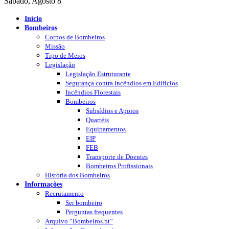
Sábado, Agosto 8
Início
Bombeiros
Corpos de Bombeiros
Missão
Tipo de Meios
Legislação
Legislação Estruturante
Segurança contra Incêndios em Edificios
Incêndios Florestais
Bombeiros
Subsídios e Apoios
Quartéis
Equipamentos
EIP
FEB
Transporte de Doentes
Bombeiros Profissionais
História dos Bombeiros
Informações
Recrutamento
Ser bombeiro
Perguntas frequentes
Arquivo “Bombeiros.pt”