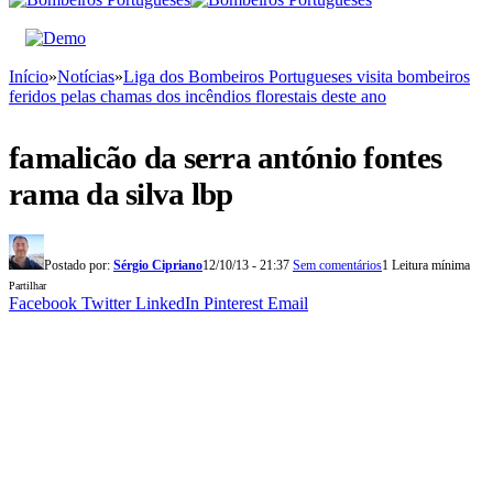
Início
»
Notícias
»
Liga dos Bombeiros Portugueses visita bombeiros
feridos pelas chamas dos incêndios florestais deste ano
famalicão da serra antónio fontes
rama da silva lbp
Postado por:
Sérgio Cipriano
12/10/13 - 21:37
Sem comentários
1 Leitura mínima
Partilhar
Facebook
Twitter
LinkedIn
Pinterest
Email