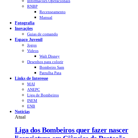
Informações Operacionais
RNBP
Recenseamento
Manual
Fotografia
Inovações
Guias de comando
Espaço Juvenil
Jogos
Videos
Walt Disney
Desenhos para colorir
Bombeiro Sam
Patrulha Pata
Links de Interesse
MAI
ANEPC
Liga de Bombeiros
INEM
ENB
Notícias
Atual
Liga dos Bombeiros quer fazer nascer