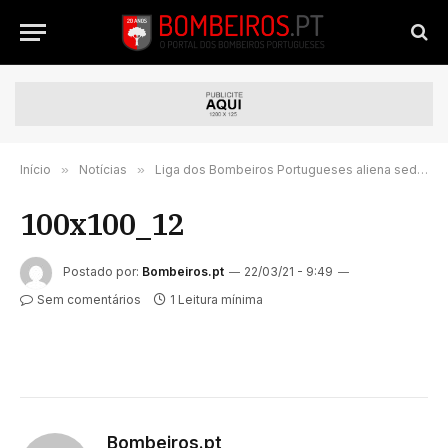
Início
»
Notícias
»
Liga dos Bombeiros Portugueses aliena sede em Lisboa
100x100_12
Postado por:
Bombeiros.pt
22/03/21 - 9:49
Sem comentários
1 Leitura mínima
Bombeiros.pt