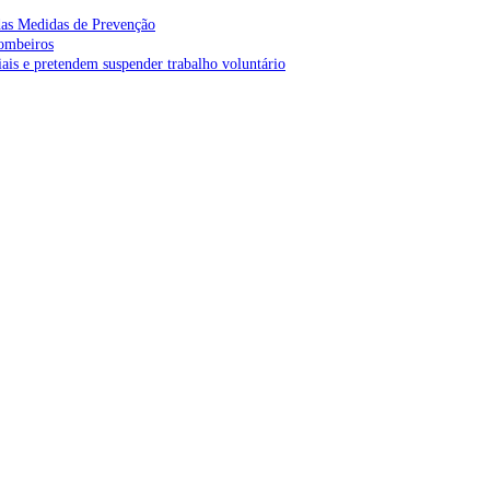
as Medidas de Prevenção
bombeiros
is e pretendem suspender trabalho voluntário