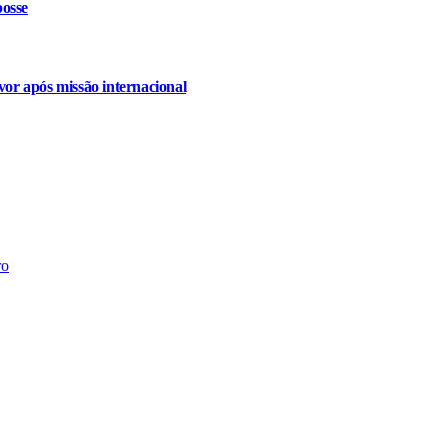
osse
or após missão internacional
ro