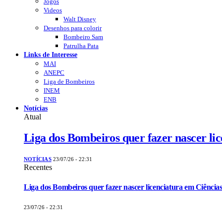
Jogos
Videos
Walt Disney
Desenhos para colorir
Bombeiro Sam
Patrulha Pata
Links de Interesse
MAI
ANEPC
Liga de Bombeiros
INEM
ENB
Notícias
Atual
Liga dos Bombeiros quer fazer nascer li
NOTÍCIAS
23/07/26 - 22:31
Recentes
Liga dos Bombeiros quer fazer nascer licenciatura em Ciências
23/07/26 - 22:31