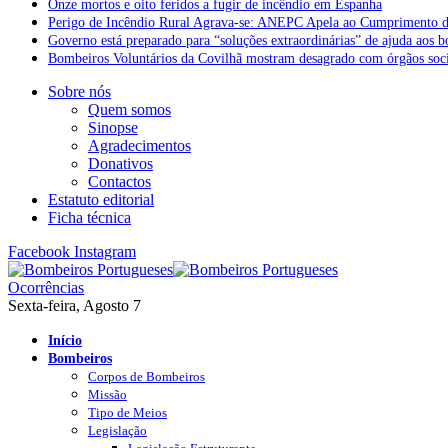
Onze mortos e oito feridos a fugir de incêndio em Espanha
Perigo de Incêndio Rural Agrava-se: ANEPC Apela ao Cumprimento d
Governo está preparado para “soluções extraordinárias” de ajuda aos 
Bombeiros Voluntários da Covilhã mostram desagrado com órgãos socia
Sobre nós
Quem somos
Sinopse
Agradecimentos
Donativos
Contactos
Estatuto editorial
Ficha técnica
Facebook
Instagram
Ocorrências
Sexta-feira, Agosto 7
Início
Bombeiros
Corpos de Bombeiros
Missão
Tipo de Meios
Legislação