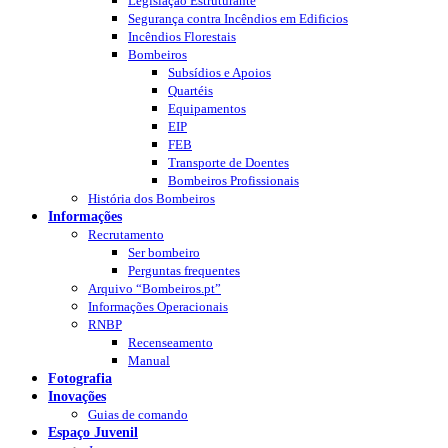
Legislação Estruturante
Segurança contra Incêndios em Edificios
Incêndios Florestais
Bombeiros
Subsídios e Apoios
Quartéis
Equipamentos
EIP
FEB
Transporte de Doentes
Bombeiros Profissionais
História dos Bombeiros
Informações
Recrutamento
Ser bombeiro
Perguntas frequentes
Arquivo “Bombeiros.pt”
Informações Operacionais
RNBP
Recenseamento
Manual
Fotografia
Inovações
Guias de comando
Espaço Juvenil