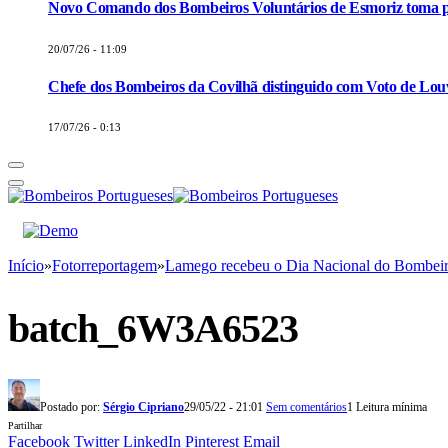
Novo Comando dos Bombeiros Voluntários de Esmoriz toma p
20/07/26 - 11:09
Chefe dos Bombeiros da Covilhã distinguido com Voto de Louv
17/07/26 - 0:13
Início
»
Fotorreportagem
»
Lamego recebeu o Dia Nacional do Bombei
batch_6W3A6523
Postado por:
Sérgio Cipriano
29/05/22 - 21:01
Sem comentários
1 Leitura mínima
Partilhar
Facebook
Twitter
LinkedIn
Pinterest
Email