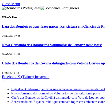
Close Menu
What's Hot
Liga dos Bombeiros quer fazer nascer licenciatura em Ciências de Pr
23/07/26 - 22:31
Novo Comando dos Bombeiros Voluntários de Esmoriz toma posse
20/07/26 - 11:09
Chefe dos Bombeiros da Covilhã distinguido com Voto de Louvor apó
17/07/26 - 0:13
Facebook
X (Twitter)
Instagram
Últimas Notícias
Liga dos Bombeiros quer fazer nascer licenciatura em Ciências de Pro
Novo Comando dos Bombeiros Voluntários de Esmoriz toma posse
Chefe dos Bombeiros da Covilhã distinguido com Voto de Louvor após
Apresentado em Espanha robot que combate fogos em ambientes extr