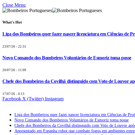
Close Menu
What's Hot
Liga dos Bombeiros quer fazer nascer licenciatura em Ciências de Pr
23/07/26 - 22:31
Novo Comando dos Bombeiros Voluntários de Esmoriz toma posse
20/07/26 - 11:09
Chefe dos Bombeiros da Covilhã distinguido com Voto de Louvor apó
17/07/26 - 0:13
Facebook
X (Twitter)
Instagram
Últimas Notícias
Liga dos Bombeiros quer fazer nascer licenciatura em Ciências de Pro
Novo Comando dos Bombeiros Voluntários de Esmoriz toma posse
Chefe dos Bombeiros da Covilhã distinguido com Voto de Louvor após
Apresentado em Espanha robot que combate fogos em ambientes extr