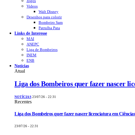
Jogos
Videos
Walt Disney
Desenhos para colorir
Bombeiro Sam
Patrulha Pata
Links de Interesse
MAI
ANEPC
Liga de Bombeiros
INEM
ENB
Notícias
Atual
Liga dos Bombeiros quer fazer nascer li
NOTÍCIAS
23/07/26 - 22:31
Recentes
Liga dos Bombeiros quer fazer nascer licenciatura em Ciências
23/07/26 - 22:31