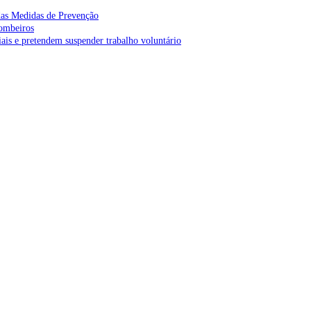
as Medidas de Prevenção
bombeiros
is e pretendem suspender trabalho voluntário