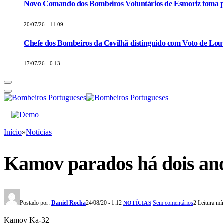
Novo Comando dos Bombeiros Voluntários de Esmoriz toma p
20/07/26 - 11:09
Chefe dos Bombeiros da Covilhã distinguido com Voto de Louv
17/07/26 - 0:13
Início
»
Notícias
Kamov parados há dois ano
Postado por:
Daniel Rocha
24/08/20 - 1:12
Sem comentários
2 Leitura mí
NOTÍCIAS
Kamov Ka-32