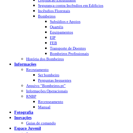
Legislação Estruturante
Segurança contra Incêndios em Edificios
Incêndios Florestais
Bombeiros
Subsídios e Apoios
Quartéis
Equipamentos
EIP
FEB
Transporte de Doentes
Bombeiros Profissionais
História dos Bombeiros
Informações
Recrutamento
Ser bombeiro
Perguntas frequentes
Arquivo “Bombeiros.pt”
Informações Operacionais
RNBP
Recenseamento
Manual
Fotografia
Inovações
Guias de comando
Espaço Juvenil