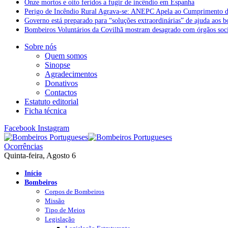
Onze mortos e oito feridos a fugir de incêndio em Espanha
Perigo de Incêndio Rural Agrava-se: ANEPC Apela ao Cumprimento d
Governo está preparado para “soluções extraordinárias” de ajuda aos 
Bombeiros Voluntários da Covilhã mostram desagrado com órgãos socia
Sobre nós
Quem somos
Sinopse
Agradecimentos
Donativos
Contactos
Estatuto editorial
Ficha técnica
Facebook
Instagram
Ocorrências
Quinta-feira, Agosto 6
Início
Bombeiros
Corpos de Bombeiros
Missão
Tipo de Meios
Legislação