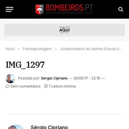
Início
»
Fotorreportagem
»
Juvebombeiro do distrito Guarda organiza acampamento
IMG_1297
Postado por:
Sérgio Cipriano
26/05/17 - 22:16
Sem comentários
1 Leitura mínima
Sérgio Cipriano