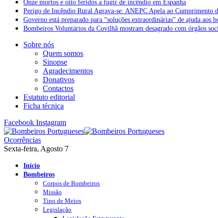
Onze mortos e oito feridos a fugir de incêndio em Espanha
Perigo de Incêndio Rural Agrava-se: ANEPC Apela ao Cumprimento d
Governo está preparado para “soluções extraordinárias” de ajuda aos 
Bombeiros Voluntários da Covilhã mostram desagrado com órgãos socia
Sobre nós
Quem somos
Sinopse
Agradecimentos
Donativos
Contactos
Estatuto editorial
Ficha técnica
Facebook
Instagram
Ocorrências
Sexta-feira, Agosto 7
Início
Bombeiros
Corpos de Bombeiros
Missão
Tipo de Meios
Legislação