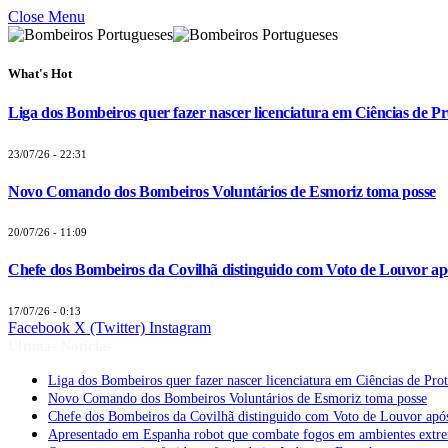
Close Menu
What's Hot
Liga dos Bombeiros quer fazer nascer licenciatura em Ciências de Pr
23/07/26 - 22:31
Novo Comando dos Bombeiros Voluntários de Esmoriz toma posse
20/07/26 - 11:09
Chefe dos Bombeiros da Covilhã distinguido com Voto de Louvor apó
17/07/26 - 0:13
Facebook
X (Twitter)
Instagram
Últimas Notícias
Liga dos Bombeiros quer fazer nascer licenciatura em Ciências de Pro
Novo Comando dos Bombeiros Voluntários de Esmoriz toma posse
Chefe dos Bombeiros da Covilhã distinguido com Voto de Louvor após
Apresentado em Espanha robot que combate fogos em ambientes extr