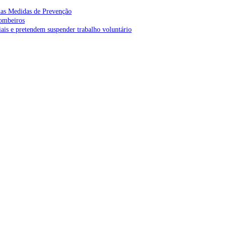
as Medidas de Prevenção
bombeiros
is e pretendem suspender trabalho voluntário