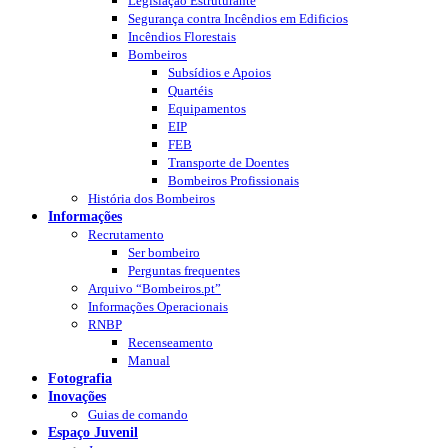
Legislação Estruturante
Segurança contra Incêndios em Edificios
Incêndios Florestais
Bombeiros
Subsídios e Apoios
Quartéis
Equipamentos
EIP
FEB
Transporte de Doentes
Bombeiros Profissionais
História dos Bombeiros
Informações
Recrutamento
Ser bombeiro
Perguntas frequentes
Arquivo “Bombeiros.pt”
Informações Operacionais
RNBP
Recenseamento
Manual
Fotografia
Inovações
Guias de comando
Espaço Juvenil