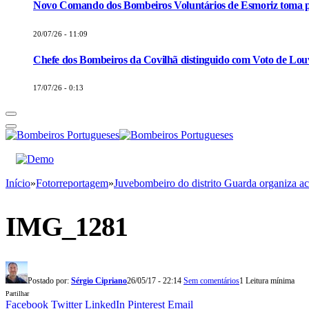
Novo Comando dos Bombeiros Voluntários de Esmoriz toma p
20/07/26 - 11:09
Chefe dos Bombeiros da Covilhã distinguido com Voto de Louv
17/07/26 - 0:13
Início
»
Fotorreportagem
»
Juvebombeiro do distrito Guarda organiza 
IMG_1281
Postado por:
Sérgio Cipriano
26/05/17 - 22:14
Sem comentários
1 Leitura mínima
Partilhar
Facebook
Twitter
LinkedIn
Pinterest
Email