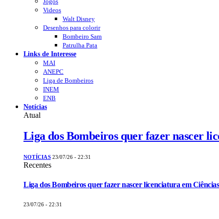
Jogos
Videos
Walt Disney
Desenhos para colorir
Bombeiro Sam
Patrulha Pata
Links de Interesse
MAI
ANEPC
Liga de Bombeiros
INEM
ENB
Notícias
Atual
Liga dos Bombeiros quer fazer nascer li
NOTÍCIAS
23/07/26 - 22:31
Recentes
Liga dos Bombeiros quer fazer nascer licenciatura em Ciências
23/07/26 - 22:31