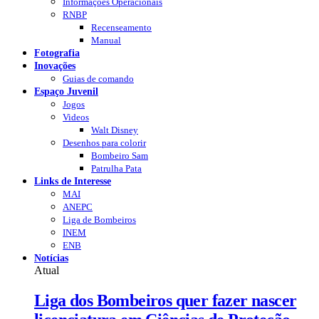
Informações Operacionais
RNBP
Recenseamento
Manual
Fotografia
Inovações
Guias de comando
Espaço Juvenil
Jogos
Videos
Walt Disney
Desenhos para colorir
Bombeiro Sam
Patrulha Pata
Links de Interesse
MAI
ANEPC
Liga de Bombeiros
INEM
ENB
Notícias
Atual
Liga dos Bombeiros quer fazer nascer