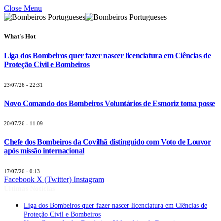
Close Menu
What's Hot
Liga dos Bombeiros quer fazer nascer licenciatura em Ciências de
Proteção Civil e Bombeiros
23/07/26 - 22:31
Novo Comando dos Bombeiros Voluntários de Esmoriz toma posse
20/07/26 - 11:09
Chefe dos Bombeiros da Covilhã distinguido com Voto de Louvor
após missão internacional
17/07/26 - 0:13
Facebook
X (Twitter)
Instagram
Últimas Notícias
Liga dos Bombeiros quer fazer nascer licenciatura em Ciências de
Proteção Civil e Bombeiros