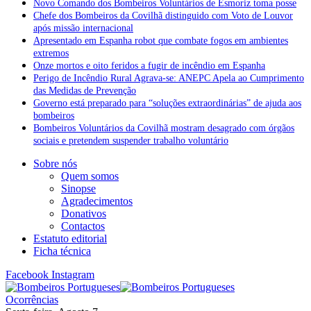
Novo Comando dos Bombeiros Voluntários de Esmoriz toma posse
Chefe dos Bombeiros da Covilhã distinguido com Voto de Louvor
após missão internacional
Apresentado em Espanha robot que combate fogos em ambientes
extremos
Onze mortos e oito feridos a fugir de incêndio em Espanha
Perigo de Incêndio Rural Agrava-se: ANEPC Apela ao Cumprimento
das Medidas de Prevenção
Governo está preparado para “soluções extraordinárias” de ajuda aos
bombeiros
Bombeiros Voluntários da Covilhã mostram desagrado com órgãos
sociais e pretendem suspender trabalho voluntário
Sobre nós
Quem somos
Sinopse
Agradecimentos
Donativos
Contactos
Estatuto editorial
Ficha técnica
Facebook
Instagram
Ocorrências