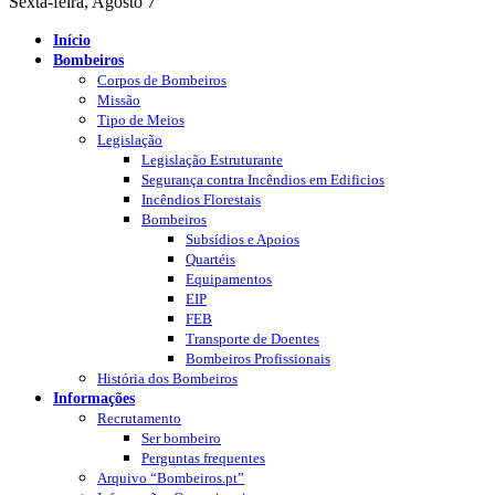
Sexta-feira, Agosto 7
Início
Bombeiros
Corpos de Bombeiros
Missão
Tipo de Meios
Legislação
Legislação Estruturante
Segurança contra Incêndios em Edificios
Incêndios Florestais
Bombeiros
Subsídios e Apoios
Quartéis
Equipamentos
EIP
FEB
Transporte de Doentes
Bombeiros Profissionais
História dos Bombeiros
Informações
Recrutamento
Ser bombeiro
Perguntas frequentes
Arquivo “Bombeiros.pt”