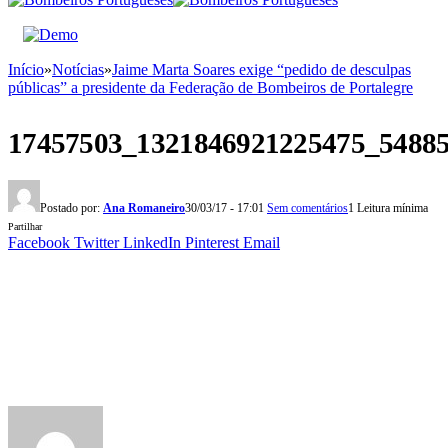
Início
»
Notícias
»
Jaime Marta Soares exige “pedido de desculpas
públicas” a presidente da Federação de Bombeiros de Portalegre
17457503_1321846921225475_5488
Postado por:
Ana Romaneiro
30/03/17 - 17:01
Sem comentários
1 Leitura mínima
Partilhar
Facebook
Twitter
LinkedIn
Pinterest
Email