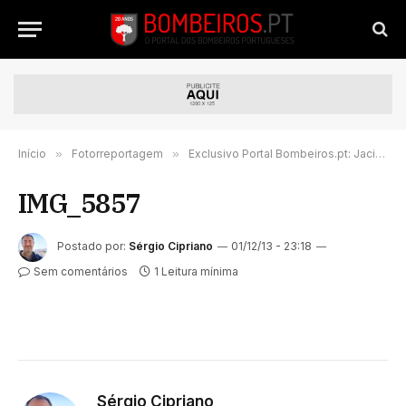
Início
»
Fotorreportagem
»
Exclusivo Portal Bombeiros.pt: Jacinto, na vanguarda da inovação
IMG_5857
Postado por:
Sérgio Cipriano
01/12/13 - 23:18
Sem comentários
1 Leitura mínima
Sérgio Cipriano