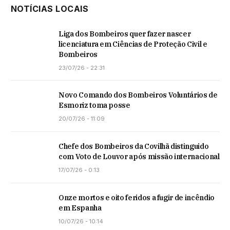
NOTÍCIAS LOCAIS
Liga dos Bombeiros quer fazer nascer
licenciatura em Ciências de Proteção Civil e
Bombeiros
23/07/26 - 22:31
Novo Comando dos Bombeiros Voluntários de
Esmoriz toma posse
20/07/26 - 11:09
Chefe dos Bombeiros da Covilhã distinguido
com Voto de Louvor após missão internacional
17/07/26 - 0:13
Onze mortos e oito feridos a fugir de incêndio
em Espanha
10/07/26 - 10:14