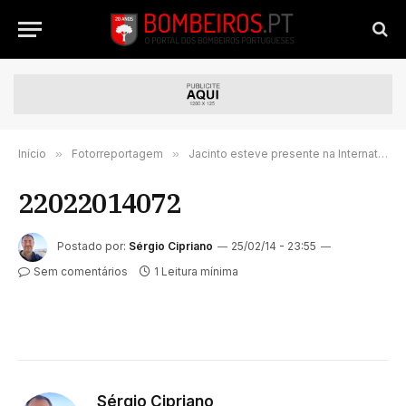
Início
»
Fotorreportagem
»
Jacinto esteve presente na International Security and Fire Exhibition em Marrocos
22022014072
Postado por:
Sérgio Cipriano
25/02/14 - 23:55
Sem comentários
1 Leitura mínima
Sérgio Cipriano