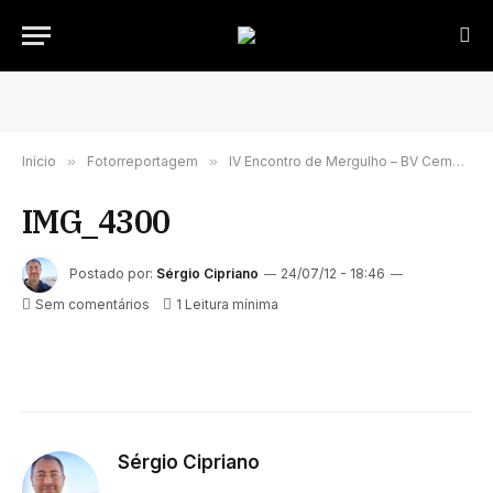
Início
»
Fotorreportagem
»
IV Encontro de Mergulho – BV Cernache do Bonjardim
IMG_4300
Postado por:
Sérgio Cipriano
24/07/12 - 18:46
Sem comentários
1 Leitura mínima
Sérgio Cipriano