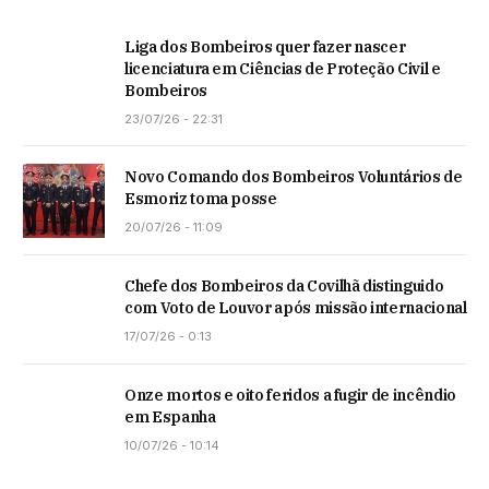
Liga dos Bombeiros quer fazer nascer
licenciatura em Ciências de Proteção Civil e
Bombeiros
23/07/26 - 22:31
Novo Comando dos Bombeiros Voluntários de
Esmoriz toma posse
20/07/26 - 11:09
Chefe dos Bombeiros da Covilhã distinguido
com Voto de Louvor após missão internacional
17/07/26 - 0:13
Onze mortos e oito feridos a fugir de incêndio
em Espanha
10/07/26 - 10:14