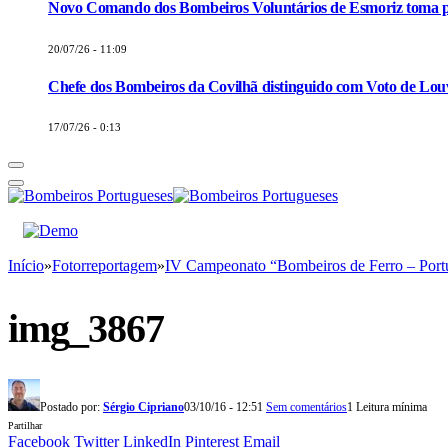
Novo Comando dos Bombeiros Voluntários de Esmoriz toma p
20/07/26 - 11:09
Chefe dos Bombeiros da Covilhã distinguido com Voto de Louv
17/07/26 - 0:13
Início
»
Fotorreportagem
»
IV Campeonato “Bombeiros de Ferro – Portu
img_3867
Postado por:
Sérgio Cipriano
03/10/16 - 12:51
Sem comentários
1 Leitura mínima
Partilhar
Facebook
Twitter
LinkedIn
Pinterest
Email