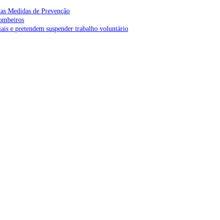
as Medidas de Prevenção
bombeiros
is e pretendem suspender trabalho voluntário