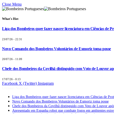
Close Menu
What's Hot
Liga dos Bombeiros quer fazer nascer licenciatura em Ciências de Pr
23/07/26 - 22:31
Novo Comando dos Bombeiros Voluntários de Esmoriz toma posse
20/07/26 - 11:09
Chefe dos Bombeiros da Covilhã distinguido com Voto de Louvor apó
17/07/26 - 0:13
Facebook
X (Twitter)
Instagram
Últimas Notícias
Liga dos Bombeiros quer fazer nascer licenciatura em Ciências de Pro
Novo Comando dos Bombeiros Voluntários de Esmoriz toma posse
Chefe dos Bombeiros da Covilhã distinguido com Voto de Louvor após
Apresentado em Espanha robot que combate fogos em ambientes extr