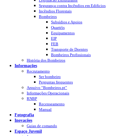
Legislação Estruturante
Segurança contra Incêndios em Edificios
Incêndios Florestais
Bombeiros
Subsídios e Apoios
Quartéis
Equipamentos
EIP
FEB
Transporte de Doentes
Bombeiros Profissionais
História dos Bombeiros
Informações
Recrutamento
Ser bombeiro
Perguntas frequentes
Arquivo “Bombeiros.pt”
Informações Operacionais
RNBP
Recenseamento
Manual
Fotografia
Inovações
Guias de comando
Espaço Juvenil