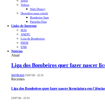
Jogos
Videos
Walt Disney
Desenhos para colorir
Bombeiro Sam
Patrulha Pata
Links de Interesse
MAI
ANEPC
Liga de Bombeiros
INEM
ENB
Notícias
Atual
Liga dos Bombeiros quer fazer nascer li
NOTÍCIAS
23/07/26 - 22:31
Recentes
Liga dos Bombeiros quer fazer nascer licenciatura em Ciências
23/07/26 - 22:31