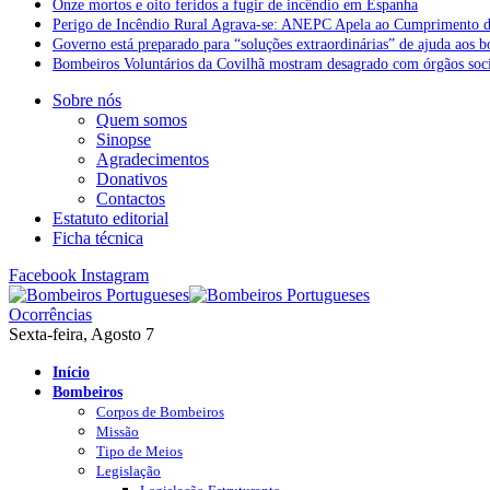
Onze mortos e oito feridos a fugir de incêndio em Espanha
Perigo de Incêndio Rural Agrava-se: ANEPC Apela ao Cumprimento d
Governo está preparado para “soluções extraordinárias” de ajuda aos 
Bombeiros Voluntários da Covilhã mostram desagrado com órgãos socia
Sobre nós
Quem somos
Sinopse
Agradecimentos
Donativos
Contactos
Estatuto editorial
Ficha técnica
Facebook
Instagram
Ocorrências
Sexta-feira, Agosto 7
Início
Bombeiros
Corpos de Bombeiros
Missão
Tipo de Meios
Legislação