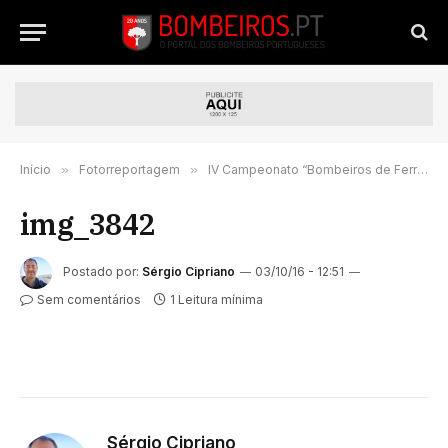
Início
»
Fotorreportagem
»
IV Campeonato “Bombeiros de Ferro – Portugal 2016” decorreu no Porto este fim-de-semana
img_3842
Postado por:
Sérgio Cipriano
03/10/16 - 12:51
Sem comentários
1 Leitura mínima
Sérgio Cipriano