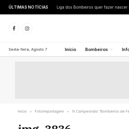
ÚLTIMAS NOTÍCIAS
Facebook
Instagram
Sexta-feira, Agosto 7
Início
Bombeiros
In
Início
»
Fotorreportagem
»
IV Campeonato “Bombeiros de Fer