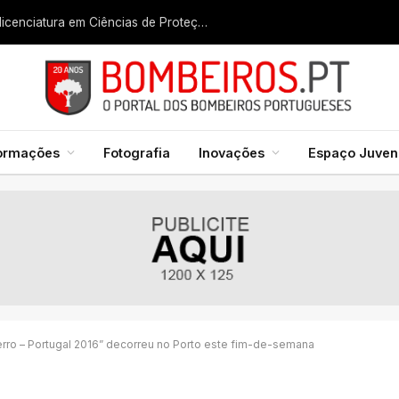
Liga dos Bombeiros quer fazer nascer licenciatura em Ciências de Proteção Civil e Bombeiros
formações
Fotografia
Inovações
Espaço Juveni
ro – Portugal 2016” decorreu no Porto este fim-de-semana