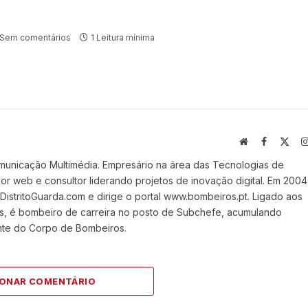
Sem comentários
1 Leitura mínima
Website
Facebook
X
(Twi
municação Multimédia. Empresário na área das Tecnologias de
 web e consultor liderando projetos de inovação digital. Em 2004
stritoGuarda.com e dirige o portal www.bombeiros.pt. Ligado aos
s, é bombeiro de carreira no posto de Subchefe, acumulando
nte do Corpo de Bombeiros.
IONAR COMENTÁRIO