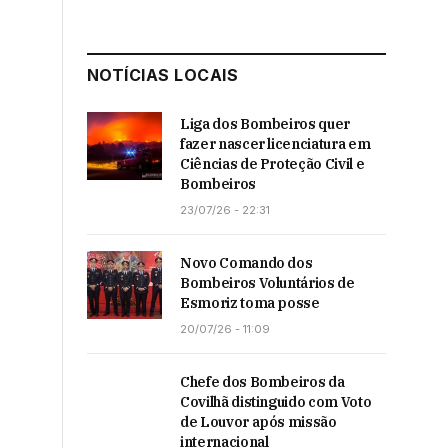
NOTÍCIAS LOCAIS
Liga dos Bombeiros quer
fazer nascer licenciatura em
Ciências de Proteção Civil e
Bombeiros
23/07/26 - 22:31
Novo Comando dos
Bombeiros Voluntários de
Esmoriz toma posse
20/07/26 - 11:09
Chefe dos Bombeiros da
Covilhã distinguido com Voto
de Louvor após missão
internacional