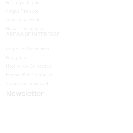
Fotorreportagem
Artigos Técnicos
Crónica Semanal
Novas Tecnologias
ÁREAS DE INTERESSE
Corpos de Bombeiros
Fotografia
História dos Bombeiros
Informações Operacionais
Arquivo Bombeiros.pt
Newsletter
Receba as últimas informações do portal dos Bombeiros
Portugueses.
Email