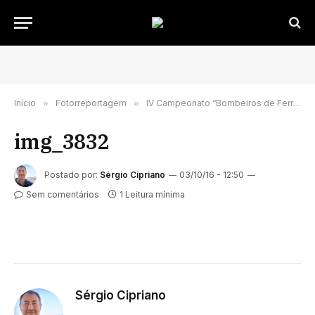
Início
»
Fotorreportagem
»
IV Campeonato “Bombeiros de Ferro – Portugal 2016” decorreu no Porto este fim-de-semana
img_3832
Postado por:
Sérgio Cipriano
03/10/16 - 12:50
Sem comentários
1 Leitura mínima
Sérgio Cipriano