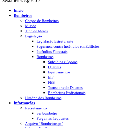
Sexta-feira, Agosto 7
Início
Bombeiros
Corpos de Bombeiros
Missão
Tipo de Meios
Legislação
Legislação Estruturante
Segurança contra Incêndios em Edificios
Incêndios Florestais
Bombeiros
Subsídios e Apoios
Quartéis
Equipamentos
EIP
FEB
Transporte de Doentes
Bombeiros Profissionais
História dos Bombeiros
Informações
Recrutamento
Ser bombeiro
Perguntas frequentes
Arquivo “Bombeiros.pt”