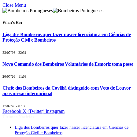
Close Menu
What's Hot
Liga dos Bombeiros quer fazer nascer licenciatura em Ciências de
Proteção Civil e Bombeiros
23/07/26 - 22:31
Novo Comando dos Bombeiros Voluntários de Esmoriz toma posse
20/07/26 - 11:09
Chefe dos Bombeiros da Covilhã distinguido com Voto de Louvor
após missão internacional
17/07/26 - 0:13
Facebook
X (Twitter)
Instagram
Últimas Notícias
Liga dos Bombeiros quer fazer nascer licenciatura em Ciências de
Proteção Civil e Bombeiros