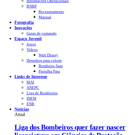
Informações Operacionais
RNBP
Recenseamento
Manual
Fotografia
Inovações
Guias de comando
Espaço Juvenil
Jogos
Videos
Walt Disney
Desenhos para colorir
Bombeiro Sam
Patrulha Pata
Links de Interesse
MAI
ANEPC
Liga de Bombeiros
INEM
ENB
Notícias
Atual
Liga dos Bombeiros quer fazer nascer