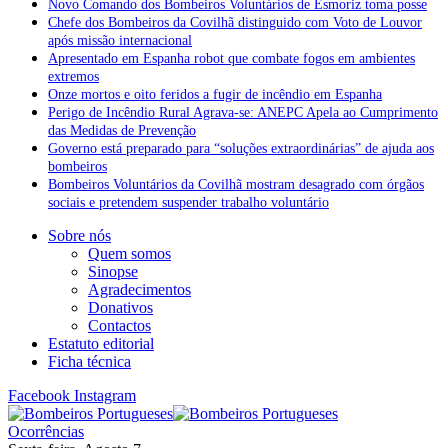
Novo Comando dos Bombeiros Voluntários de Esmoriz toma posse
Chefe dos Bombeiros da Covilhã distinguido com Voto de Louvor
após missão internacional
Apresentado em Espanha robot que combate fogos em ambientes
extremos
Onze mortos e oito feridos a fugir de incêndio em Espanha
Perigo de Incêndio Rural Agrava-se: ANEPC Apela ao Cumprimento
das Medidas de Prevenção
Governo está preparado para “soluções extraordinárias” de ajuda aos
bombeiros
Bombeiros Voluntários da Covilhã mostram desagrado com órgãos
sociais e pretendem suspender trabalho voluntário
Sobre nós
Quem somos
Sinopse
Agradecimentos
Donativos
Contactos
Estatuto editorial
Ficha técnica
Facebook
Instagram
Ocorrências