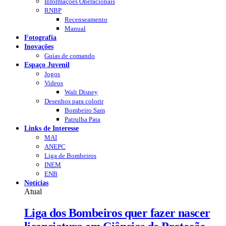
Informações Operacionais
RNBP
Recenseamento
Manual
Fotografia
Inovações
Guias de comando
Espaço Juvenil
Jogos
Videos
Walt Disney
Desenhos para colorir
Bombeiro Sam
Patrulha Pata
Links de Interesse
MAI
ANEPC
Liga de Bombeiros
INEM
ENB
Notícias
Atual
Liga dos Bombeiros quer fazer nascer