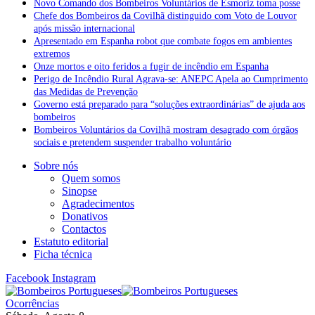
Novo Comando dos Bombeiros Voluntários de Esmoriz toma posse
Chefe dos Bombeiros da Covilhã distinguido com Voto de Louvor
após missão internacional
Apresentado em Espanha robot que combate fogos em ambientes
extremos
Onze mortos e oito feridos a fugir de incêndio em Espanha
Perigo de Incêndio Rural Agrava-se: ANEPC Apela ao Cumprimento
das Medidas de Prevenção
Governo está preparado para “soluções extraordinárias” de ajuda aos
bombeiros
Bombeiros Voluntários da Covilhã mostram desagrado com órgãos
sociais e pretendem suspender trabalho voluntário
Sobre nós
Quem somos
Sinopse
Agradecimentos
Donativos
Contactos
Estatuto editorial
Ficha técnica
Facebook
Instagram
Ocorrências