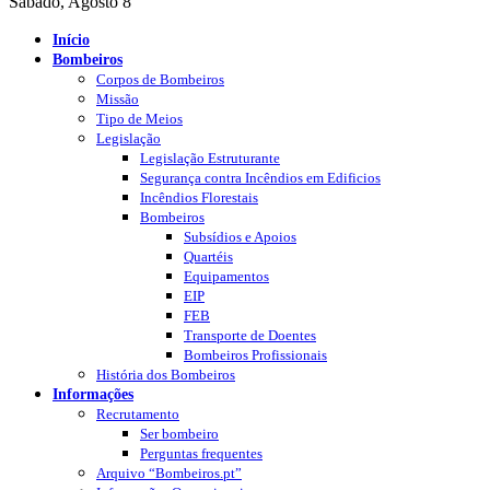
Sábado, Agosto 8
Início
Bombeiros
Corpos de Bombeiros
Missão
Tipo de Meios
Legislação
Legislação Estruturante
Segurança contra Incêndios em Edificios
Incêndios Florestais
Bombeiros
Subsídios e Apoios
Quartéis
Equipamentos
EIP
FEB
Transporte de Doentes
Bombeiros Profissionais
História dos Bombeiros
Informações
Recrutamento
Ser bombeiro
Perguntas frequentes
Arquivo “Bombeiros.pt”