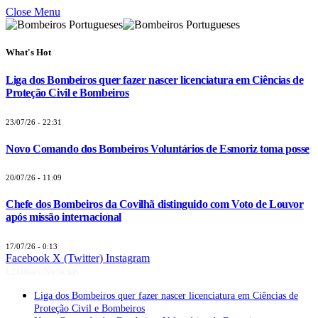
Close Menu
What's Hot
Liga dos Bombeiros quer fazer nascer licenciatura em Ciências de
Proteção Civil e Bombeiros
23/07/26 - 22:31
Novo Comando dos Bombeiros Voluntários de Esmoriz toma posse
20/07/26 - 11:09
Chefe dos Bombeiros da Covilhã distinguido com Voto de Louvor
após missão internacional
17/07/26 - 0:13
Facebook
X (Twitter)
Instagram
Últimas Notícias
Liga dos Bombeiros quer fazer nascer licenciatura em Ciências de
Proteção Civil e Bombeiros