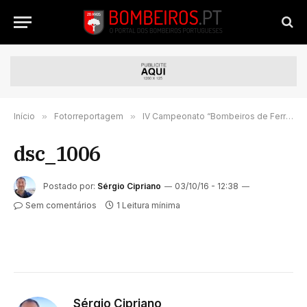
Início
»
Fotorreportagem
»
IV Campeonato “Bombeiros de Ferro – Portugal 2016” decorreu no Porto este fim-de-semana
dsc_1006
Postado por:
Sérgio Cipriano
03/10/16 - 12:38
Sem comentários
1 Leitura mínima
Sérgio Cipriano