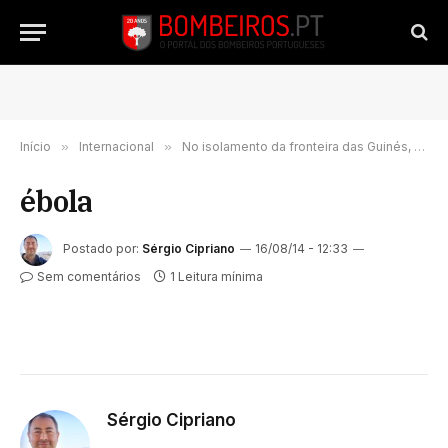
Início
»
Internacional
»
No isolamento da fronteira das Guinés, a travar o ébola
ébola
Postado por:
Sérgio Cipriano
16/08/14 - 12:33
Sem comentários
1 Leitura mínima
Sérgio Cipriano