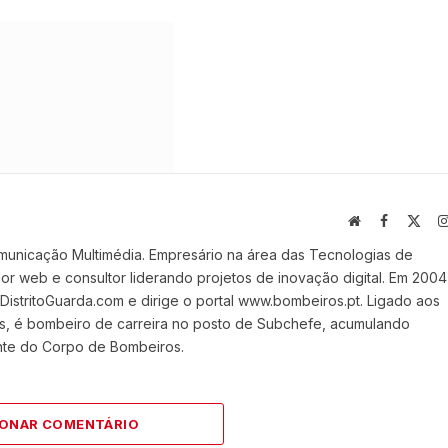
Website
Facebook
X
(Twi
municação Multimédia. Empresário na área das Tecnologias de
 web e consultor liderando projetos de inovação digital. Em 2004
stritoGuarda.com e dirige o portal www.bombeiros.pt. Ligado aos
s, é bombeiro de carreira no posto de Subchefe, acumulando
nte do Corpo de Bombeiros.
IONAR COMENTÁRIO