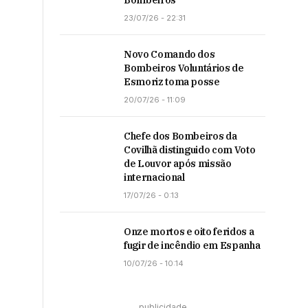
Bombeiros
23/07/26 - 22:31
Novo Comando dos
Bombeiros Voluntários de
Esmoriz toma posse
20/07/26 - 11:09
Chefe dos Bombeiros da
Covilhã distinguido com Voto
de Louvor após missão
internacional
17/07/26 - 0:13
Onze mortos e oito feridos a
fugir de incêndio em Espanha
10/07/26 - 10:14
publicidade