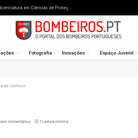
Liga dos Bombeiros quer fazer nascer licenciatura em Ciências de Proteção Civil e Bombeiros
mações
Fotografia
Inovações
Espaço Juvenil
oa de Lanhoso
Sem comentários
1 Leitura mínima