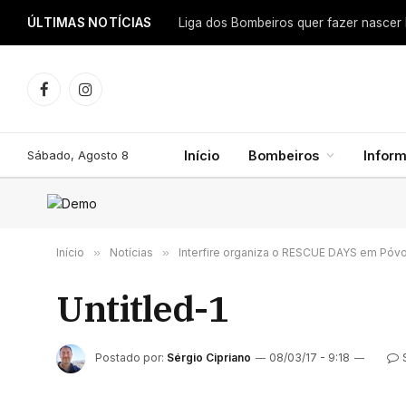
ÚLTIMAS NOTÍCIAS
Facebook
Instagram
Sábado, Agosto 8
Início
Bombeiros
Infor
Início
»
Notícias
»
Interfire organiza o RESCUE DAYS em Póv
Untitled-1
Postado por:
Sérgio Cipriano
08/03/17 - 9:18