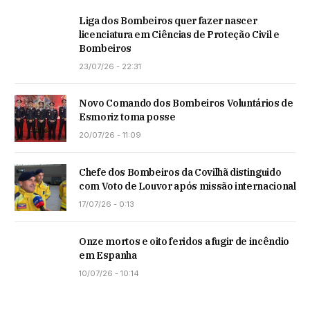
Liga dos Bombeiros quer fazer nascer
licenciatura em Ciências de Proteção Civil e
Bombeiros
23/07/26 - 22:31
Novo Comando dos Bombeiros Voluntários de
Esmoriz toma posse
20/07/26 - 11:09
Chefe dos Bombeiros da Covilhã distinguido
com Voto de Louvor após missão internacional
17/07/26 - 0:13
Onze mortos e oito feridos a fugir de incêndio
em Espanha
10/07/26 - 10:14