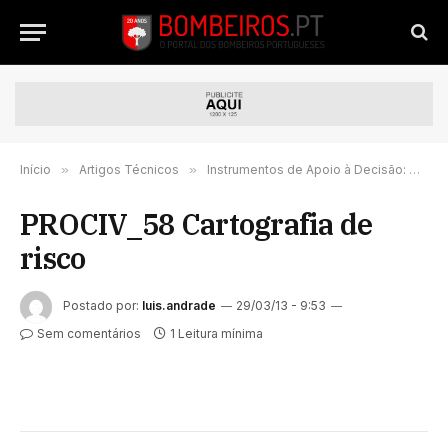
Início
»
Artigos Técnicos
»
Instrumentos de Apoio à Decisão: Cartografia de risco
PROCIV_58 Cartografia de
risco
Postado por:
luis.andrade
29/03/13 - 9:53
Sem comentários
1 Leitura mínima