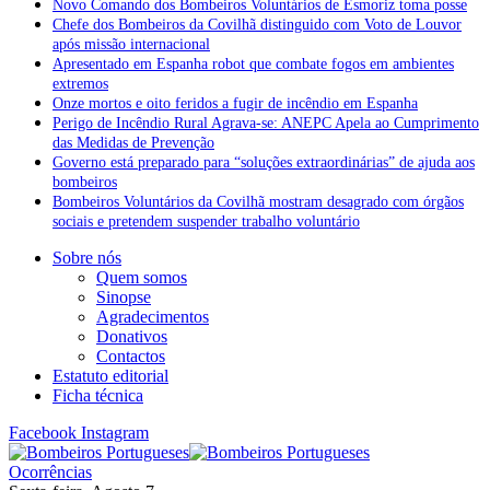
Novo Comando dos Bombeiros Voluntários de Esmoriz toma posse
Chefe dos Bombeiros da Covilhã distinguido com Voto de Louvor
após missão internacional
Apresentado em Espanha robot que combate fogos em ambientes
extremos
Onze mortos e oito feridos a fugir de incêndio em Espanha
Perigo de Incêndio Rural Agrava-se: ANEPC Apela ao Cumprimento
das Medidas de Prevenção
Governo está preparado para “soluções extraordinárias” de ajuda aos
bombeiros
Bombeiros Voluntários da Covilhã mostram desagrado com órgãos
sociais e pretendem suspender trabalho voluntário
Sobre nós
Quem somos
Sinopse
Agradecimentos
Donativos
Contactos
Estatuto editorial
Ficha técnica
Facebook
Instagram
Ocorrências