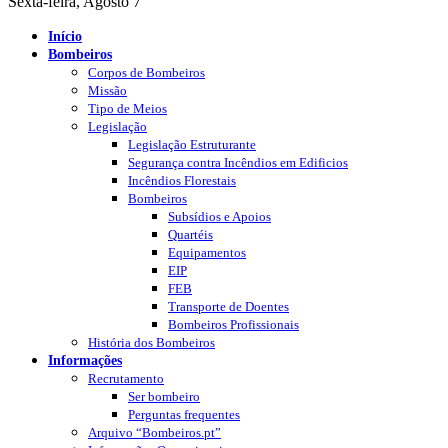
Sexta-feira, Agosto 7
Início
Bombeiros
Corpos de Bombeiros
Missão
Tipo de Meios
Legislação
Legislação Estruturante
Segurança contra Incêndios em Edificios
Incêndios Florestais
Bombeiros
Subsídios e Apoios
Quartéis
Equipamentos
EIP
FEB
Transporte de Doentes
Bombeiros Profissionais
História dos Bombeiros
Informações
Recrutamento
Ser bombeiro
Perguntas frequentes
Arquivo “Bombeiros.pt”