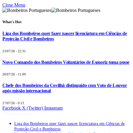
Close Menu
What's Hot
Liga dos Bombeiros quer fazer nascer licenciatura em Ciências de
Proteção Civil e Bombeiros
23/07/26 - 22:31
Novo Comando dos Bombeiros Voluntários de Esmoriz toma posse
20/07/26 - 11:09
Chefe dos Bombeiros da Covilhã distinguido com Voto de Louvor
após missão internacional
17/07/26 - 0:13
Facebook
X (Twitter)
Instagram
Últimas Notícias
Liga dos Bombeiros quer fazer nascer licenciatura em Ciências de
Proteção Civil e Bombeiros