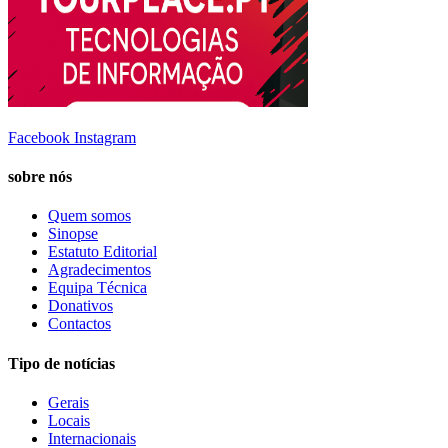
Facebook
Instagram
sobre nós
Quem somos
Sinopse
Estatuto Editorial
Agradecimentos
Equipa Técnica
Donativos
Contactos
Tipo de notícias
Gerais
Locais
Internacionais