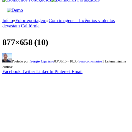
Início
»
Fotorreportagem
»
Com imagens – Incêndios violentos
devastam Califórnia
877×658 (10)
Postado por:
Sérgio Cipriano
03/08/15 - 10:35
Sem comentários
1 Leitura mínima
Partilhar
Facebook
Twitter
LinkedIn
Pinterest
Email