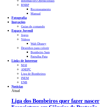
Informações Operacionais
RNBP
Recenseamento
Manual
Fotografia
Inovações
Guias de comando
Espaço Juvenil
Jogos
Videos
Walt Disney
Desenhos para colorir
Bombeiro Sam
Patrulha Pata
Links de Interesse
MAI
ANEPC
Liga de Bombeiros
INEM
ENB
Notícias
Atual
Liga dos Bombeiros quer fazer nascer