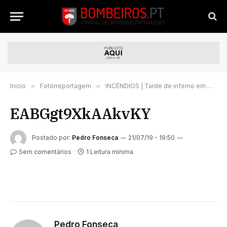
Início
»
Fotorreportagem
»
INCÊNDIOS | Tarde de inferno em Mação com habitações ardidas | c/vídeos
EABGgt9XkAAkvKY
Postado por:
Pedro Fonseca
21/07/19 - 19:50
Sem comentários
1 Leitura mínima
Pedro Fonseca