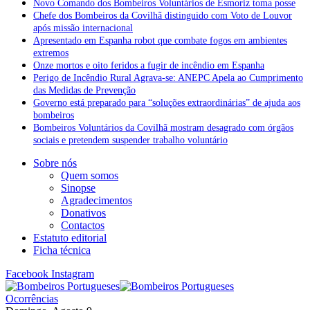
Novo Comando dos Bombeiros Voluntários de Esmoriz toma posse
Chefe dos Bombeiros da Covilhã distinguido com Voto de Louvor
após missão internacional
Apresentado em Espanha robot que combate fogos em ambientes
extremos
Onze mortos e oito feridos a fugir de incêndio em Espanha
Perigo de Incêndio Rural Agrava-se: ANEPC Apela ao Cumprimento
das Medidas de Prevenção
Governo está preparado para “soluções extraordinárias” de ajuda aos
bombeiros
Bombeiros Voluntários da Covilhã mostram desagrado com órgãos
sociais e pretendem suspender trabalho voluntário
Sobre nós
Quem somos
Sinopse
Agradecimentos
Donativos
Contactos
Estatuto editorial
Ficha técnica
Facebook
Instagram
Ocorrências