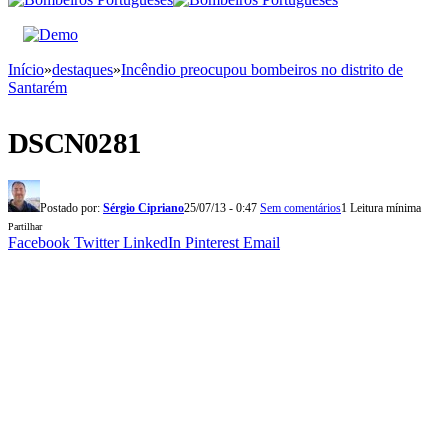
Início
»
destaques
»
Incêndio preocupou bombeiros no distrito de
Santarém
DSCN0281
Postado por:
Sérgio Cipriano
25/07/13 - 0:47
Sem comentários
1 Leitura mínima
Partilhar
Facebook
Twitter
LinkedIn
Pinterest
Email