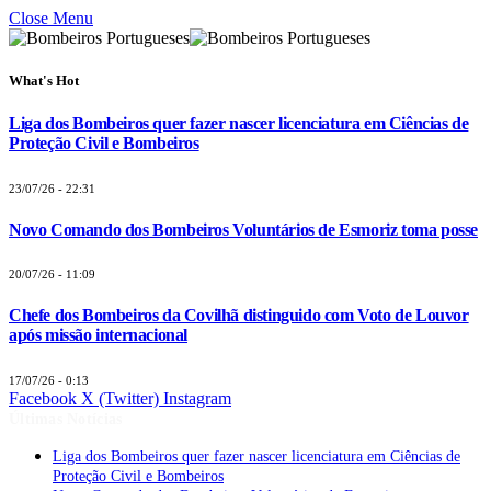
Close Menu
What's Hot
Liga dos Bombeiros quer fazer nascer licenciatura em Ciências de
Proteção Civil e Bombeiros
23/07/26 - 22:31
Novo Comando dos Bombeiros Voluntários de Esmoriz toma posse
20/07/26 - 11:09
Chefe dos Bombeiros da Covilhã distinguido com Voto de Louvor
após missão internacional
17/07/26 - 0:13
Facebook
X (Twitter)
Instagram
Últimas Notícias
Liga dos Bombeiros quer fazer nascer licenciatura em Ciências de
Proteção Civil e Bombeiros