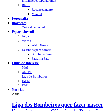
Informações Operacionais
RNBP
Recenseamento
Manual
Fotografia
Inovações
Guias de comando
Espaço Juvenil
Jogos
Videos
Walt Disney
Desenhos para colorir
Bombeiro Sam
Patrulha Pata
Links de Interesse
MAI
ANEPC
Liga de Bombeiros
INEM
ENB
Notícias
Atual
Liga dos Bombeiros quer fazer nascer