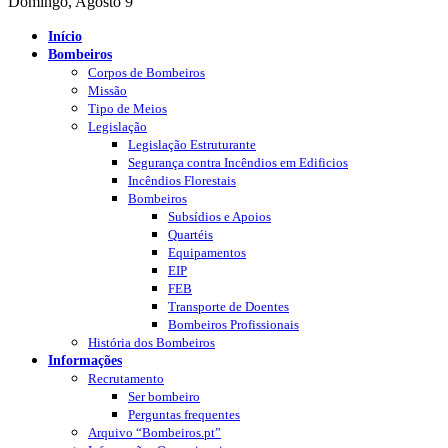
Domingo, Agosto 9
Início
Bombeiros
Corpos de Bombeiros
Missão
Tipo de Meios
Legislação
Legislação Estruturante
Segurança contra Incêndios em Edificios
Incêndios Florestais
Bombeiros
Subsídios e Apoios
Quartéis
Equipamentos
EIP
FEB
Transporte de Doentes
Bombeiros Profissionais
História dos Bombeiros
Informações
Recrutamento
Ser bombeiro
Perguntas frequentes
Arquivo “Bombeiros.pt”