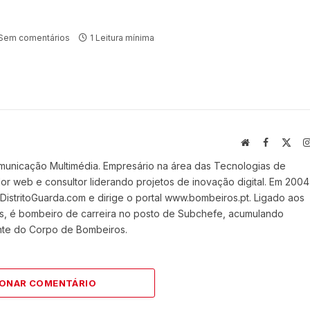
Sem comentários
1 Leitura mínima
Website
Facebook
X
(Twi
municação Multimédia. Empresário na área das Tecnologias de
 web e consultor liderando projetos de inovação digital. Em 2004
stritoGuarda.com e dirige o portal www.bombeiros.pt. Ligado aos
s, é bombeiro de carreira no posto de Subchefe, acumulando
nte do Corpo de Bombeiros.
IONAR COMENTÁRIO