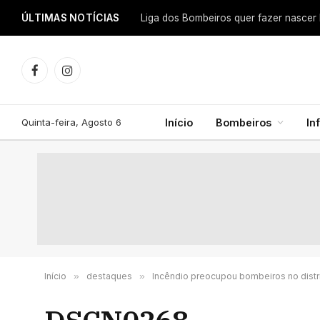
ÚLTIMAS NOTÍCIAS
Facebook
Instagram
Quinta-feira, Agosto 6
Início
Bombeiros
In
Início
»
destaques
»
Incêndio preocupou bombeiros no distr