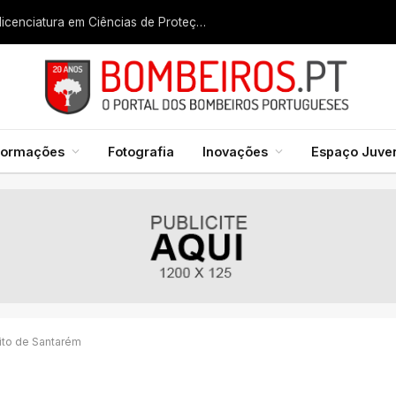
Liga dos Bombeiros quer fazer nascer licenciatura em Ciências de Proteção Civil e Bombeiros
formações
Fotografia
Inovações
Espaço Juven
ito de Santarém