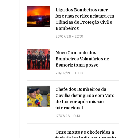
Liga dos Bombeiros quer
fazer nascer licenciatura em
Ciências de Proteção Civil e
Bombeiros
23/07/26 - 22:31
Novo Comando dos
Bombeiros Voluntários de
Esmoriz toma posse
20/07/26 - 11:09
Chefe dos Bombeiros da
Covilhã distinguido com Voto
de Louvor após missão
internacional
17/07/26 - 0:13
Onze mortos e oito feridos a