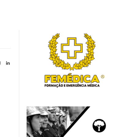
Instagram
LinkedIn
tter)