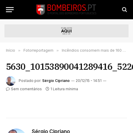
Início
»
Fotorreportagem
»
Incêndios consomem mais de 160 hectares na Austrália
5630_10153890041289416_522
Postado por:
Sérgio Cipriano
20/12/15 - 14:51
Sem comentários
1 Leitura mínima
Sérgio Cipriano