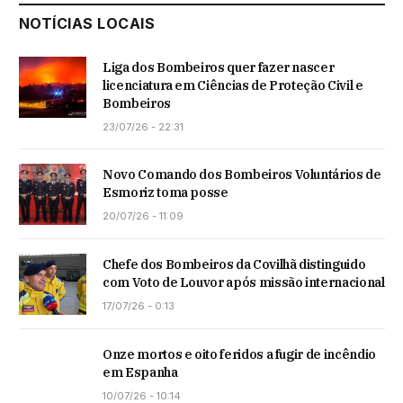
NOTÍCIAS LOCAIS
Liga dos Bombeiros quer fazer nascer
licenciatura em Ciências de Proteção Civil e
Bombeiros
23/07/26 - 22:31
Novo Comando dos Bombeiros Voluntários de
Esmoriz toma posse
20/07/26 - 11:09
Chefe dos Bombeiros da Covilhã distinguido
com Voto de Louvor após missão internacional
17/07/26 - 0:13
Onze mortos e oito feridos a fugir de incêndio
em Espanha
10/07/26 - 10:14