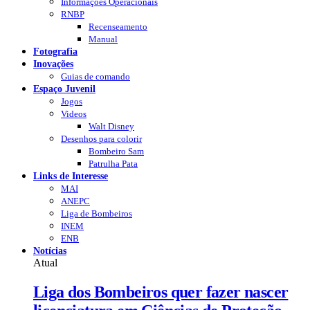
Informações Operacionais
RNBP
Recenseamento
Manual
Fotografia
Inovações
Guias de comando
Espaço Juvenil
Jogos
Videos
Walt Disney
Desenhos para colorir
Bombeiro Sam
Patrulha Pata
Links de Interesse
MAI
ANEPC
Liga de Bombeiros
INEM
ENB
Notícias
Atual
Liga dos Bombeiros quer fazer nascer