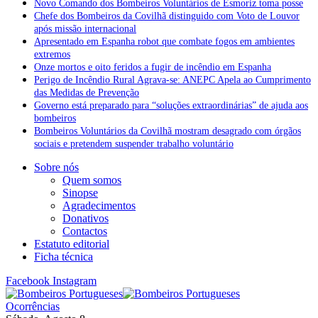
Novo Comando dos Bombeiros Voluntários de Esmoriz toma posse
Chefe dos Bombeiros da Covilhã distinguido com Voto de Louvor
após missão internacional
Apresentado em Espanha robot que combate fogos em ambientes
extremos
Onze mortos e oito feridos a fugir de incêndio em Espanha
Perigo de Incêndio Rural Agrava-se: ANEPC Apela ao Cumprimento
das Medidas de Prevenção
Governo está preparado para “soluções extraordinárias” de ajuda aos
bombeiros
Bombeiros Voluntários da Covilhã mostram desagrado com órgãos
sociais e pretendem suspender trabalho voluntário
Sobre nós
Quem somos
Sinopse
Agradecimentos
Donativos
Contactos
Estatuto editorial
Ficha técnica
Facebook
Instagram
Ocorrências