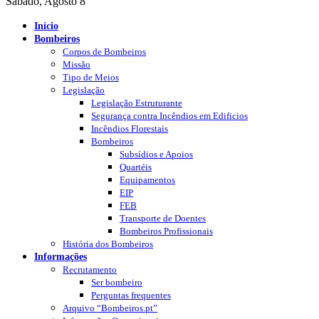
Sábado, Agosto 8
Início
Bombeiros
Corpos de Bombeiros
Missão
Tipo de Meios
Legislação
Legislação Estruturante
Segurança contra Incêndios em Edificios
Incêndios Florestais
Bombeiros
Subsídios e Apoios
Quartéis
Equipamentos
EIP
FEB
Transporte de Doentes
Bombeiros Profissionais
História dos Bombeiros
Informações
Recrutamento
Ser bombeiro
Perguntas frequentes
Arquivo “Bombeiros.pt”