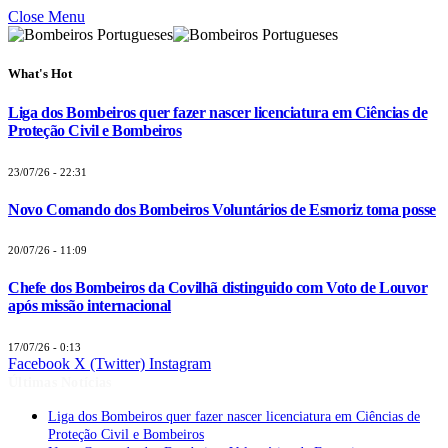
Close Menu
What's Hot
Liga dos Bombeiros quer fazer nascer licenciatura em Ciências de
Proteção Civil e Bombeiros
23/07/26 - 22:31
Novo Comando dos Bombeiros Voluntários de Esmoriz toma posse
20/07/26 - 11:09
Chefe dos Bombeiros da Covilhã distinguido com Voto de Louvor
após missão internacional
17/07/26 - 0:13
Facebook
X (Twitter)
Instagram
Últimas Notícias
Liga dos Bombeiros quer fazer nascer licenciatura em Ciências de
Proteção Civil e Bombeiros