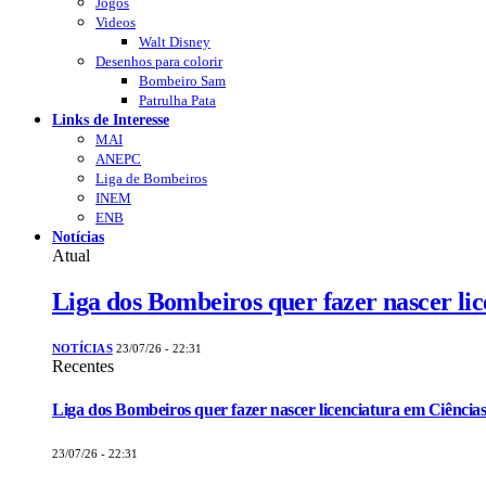
Jogos
Videos
Walt Disney
Desenhos para colorir
Bombeiro Sam
Patrulha Pata
Links de Interesse
MAI
ANEPC
Liga de Bombeiros
INEM
ENB
Notícias
Atual
Liga dos Bombeiros quer fazer nascer li
NOTÍCIAS
23/07/26 - 22:31
Recentes
Liga dos Bombeiros quer fazer nascer licenciatura em Ciências
23/07/26 - 22:31