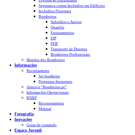
Legislação Estruturante
Segurança contra Incêndios em Edificios
Incêndios Florestais
Bombeiros
Subsídios e Apoios
Quartéis
Equipamentos
EIP
FEB
Transporte de Doentes
Bombeiros Profissionais
História dos Bombeiros
Informações
Recrutamento
Ser bombeiro
Perguntas frequentes
Arquivo “Bombeiros.pt”
Informações Operacionais
RNBP
Recenseamento
Manual
Fotografia
Inovações
Guias de comando
Espaço Juvenil