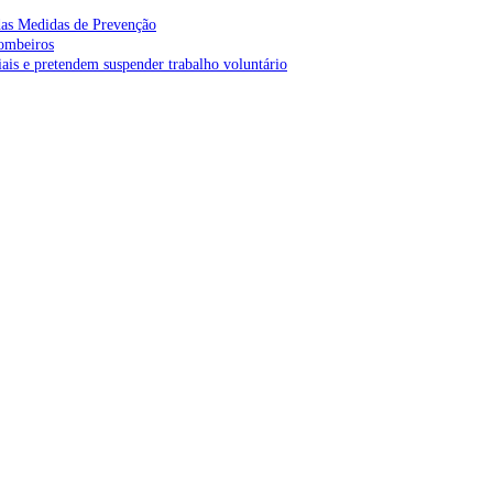
as Medidas de Prevenção
bombeiros
is e pretendem suspender trabalho voluntário