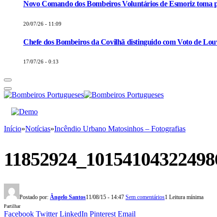
Novo Comando dos Bombeiros Voluntários de Esmoriz toma p
20/07/26 - 11:09
Chefe dos Bombeiros da Covilhã distinguido com Voto de Louv
17/07/26 - 0:13
Início
»
Notícias
»
Incêndio Urbano Matosinhos – Fotografias
11852924_10154104322498
Postado por:
Ângelo Santos
11/08/15 - 14:47
Sem comentários
1 Leitura mínima
Partilhar
Facebook
Twitter
LinkedIn
Pinterest
Email