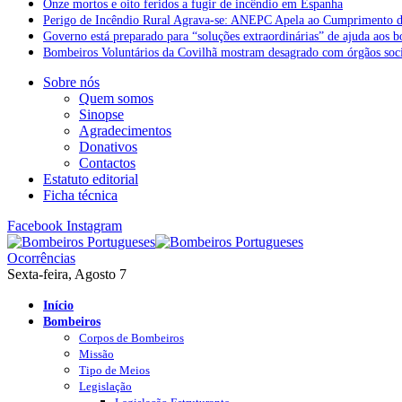
Onze mortos e oito feridos a fugir de incêndio em Espanha
Perigo de Incêndio Rural Agrava-se: ANEPC Apela ao Cumprimento d
Governo está preparado para “soluções extraordinárias” de ajuda aos 
Bombeiros Voluntários da Covilhã mostram desagrado com órgãos socia
Sobre nós
Quem somos
Sinopse
Agradecimentos
Donativos
Contactos
Estatuto editorial
Ficha técnica
Facebook
Instagram
Ocorrências
Sexta-feira, Agosto 7
Início
Bombeiros
Corpos de Bombeiros
Missão
Tipo de Meios
Legislação