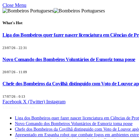
Close Menu
What's Hot
Liga dos Bombeiros quer fazer nascer licenciatura em Ciências de Pr
23/07/26 - 22:31
Novo Comando dos Bombeiros Voluntários de Esmoriz toma posse
20/07/26 - 11:09
Chefe dos Bombeiros da Covilhã distinguido com Voto de Louvor apó
17/07/26 - 0:13
Facebook
X (Twitter)
Instagram
Últimas Notícias
Liga dos Bombeiros quer fazer nascer licenciatura em Ciências de Pro
Novo Comando dos Bombeiros Voluntários de Esmoriz toma posse
Chefe dos Bombeiros da Covilhã distinguido com Voto de Louvor após
Apresentado em Espanha robot que combate fogos em ambientes extr