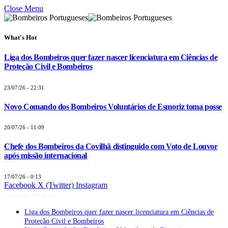
Close Menu
What's Hot
Liga dos Bombeiros quer fazer nascer licenciatura em Ciências de
Proteção Civil e Bombeiros
23/07/26 - 22:31
Novo Comando dos Bombeiros Voluntários de Esmoriz toma posse
20/07/26 - 11:09
Chefe dos Bombeiros da Covilhã distinguido com Voto de Louvor
após missão internacional
17/07/26 - 0:13
Facebook
X (Twitter)
Instagram
Últimas Notícias
Liga dos Bombeiros quer fazer nascer licenciatura em Ciências de
Proteção Civil e Bombeiros