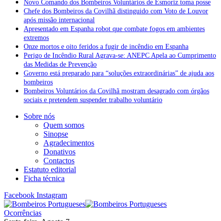
Novo Comando dos Bombeiros Voluntários de Esmoriz toma posse
Chefe dos Bombeiros da Covilhã distinguido com Voto de Louvor
após missão internacional
Apresentado em Espanha robot que combate fogos em ambientes
extremos
Onze mortos e oito feridos a fugir de incêndio em Espanha
Perigo de Incêndio Rural Agrava-se: ANEPC Apela ao Cumprimento
das Medidas de Prevenção
Governo está preparado para “soluções extraordinárias” de ajuda aos
bombeiros
Bombeiros Voluntários da Covilhã mostram desagrado com órgãos
sociais e pretendem suspender trabalho voluntário
Sobre nós
Quem somos
Sinopse
Agradecimentos
Donativos
Contactos
Estatuto editorial
Ficha técnica
Facebook
Instagram
Ocorrências