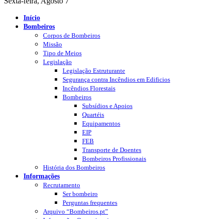
Sexta-feira, Agosto 7
Início
Bombeiros
Corpos de Bombeiros
Missão
Tipo de Meios
Legislação
Legislação Estruturante
Segurança contra Incêndios em Edificios
Incêndios Florestais
Bombeiros
Subsídios e Apoios
Quartéis
Equipamentos
EIP
FEB
Transporte de Doentes
Bombeiros Profissionais
História dos Bombeiros
Informações
Recrutamento
Ser bombeiro
Perguntas frequentes
Arquivo “Bombeiros.pt”