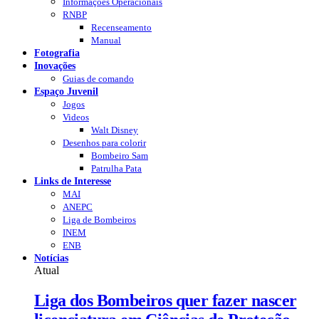
Informações Operacionais
RNBP
Recenseamento
Manual
Fotografia
Inovações
Guias de comando
Espaço Juvenil
Jogos
Videos
Walt Disney
Desenhos para colorir
Bombeiro Sam
Patrulha Pata
Links de Interesse
MAI
ANEPC
Liga de Bombeiros
INEM
ENB
Notícias
Atual
Liga dos Bombeiros quer fazer nascer