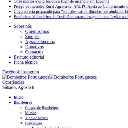
Onze mortos e oito feridos a fugir de incêndio em Espanha
Perigo de Incêndio Rural Agrava-se: ANEPC Apela ao Cumprimento d
Governo está preparado para “soluções extraordinárias” de ajuda aos 
Bombeiros Voluntários da Covilhã mostram desagrado com órgãos socia
Sobre nós
Quem somos
Sinopse
Agradecimentos
Donativos
Contactos
Estatuto editorial
Ficha técnica
Facebook
Instagram
Ocorrências
Sábado, Agosto 8
Início
Bombeiros
Corpos de Bombeiros
Missão
Tipo de Meios
Legislação