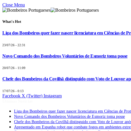
Close Menu
What's Hot
Liga dos Bombeiros quer fazer nascer licenciatura em Ciências de Pr
23/07/26 - 22:31
Novo Comando dos Bombeiros Voluntários de Esmoriz toma posse
20/07/26 - 11:09
Chefe dos Bombeiros da Covilhã distinguido com Voto de Louvor apó
17/07/26 - 0:13
Facebook
X (Twitter)
Instagram
Últimas Notícias
Liga dos Bombeiros quer fazer nascer licenciatura em Ciências de Pro
Novo Comando dos Bombeiros Voluntários de Esmoriz toma posse
Chefe dos Bombeiros da Covilhã distinguido com Voto de Louvor após
Apresentado em Espanha robot que combate fogos em ambientes extr