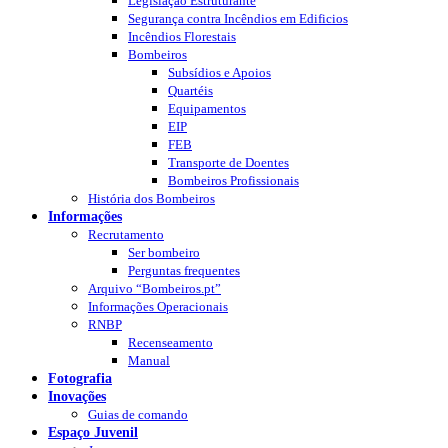
Legislação Estruturante
Segurança contra Incêndios em Edificios
Incêndios Florestais
Bombeiros
Subsídios e Apoios
Quartéis
Equipamentos
EIP
FEB
Transporte de Doentes
Bombeiros Profissionais
História dos Bombeiros
Informações
Recrutamento
Ser bombeiro
Perguntas frequentes
Arquivo “Bombeiros.pt”
Informações Operacionais
RNBP
Recenseamento
Manual
Fotografia
Inovações
Guias de comando
Espaço Juvenil