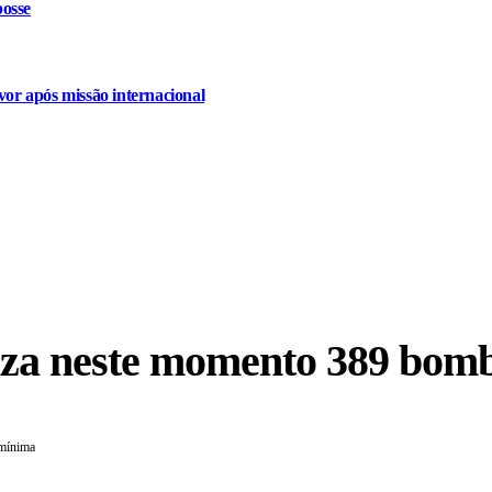
osse
or após missão internacional
iza neste momento 389 bomb
 mínima