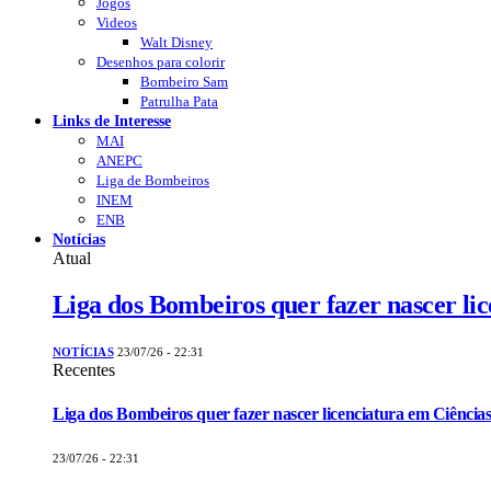
Jogos
Videos
Walt Disney
Desenhos para colorir
Bombeiro Sam
Patrulha Pata
Links de Interesse
MAI
ANEPC
Liga de Bombeiros
INEM
ENB
Notícias
Atual
Liga dos Bombeiros quer fazer nascer li
NOTÍCIAS
23/07/26 - 22:31
Recentes
Liga dos Bombeiros quer fazer nascer licenciatura em Ciências
23/07/26 - 22:31