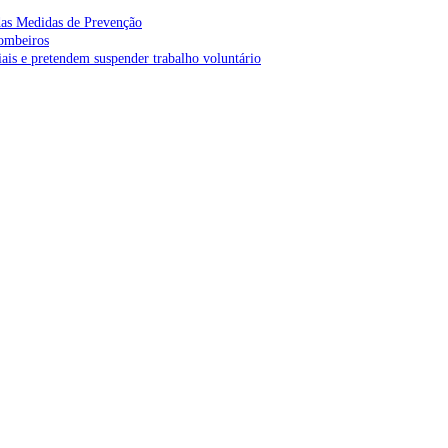
as Medidas de Prevenção
bombeiros
is e pretendem suspender trabalho voluntário