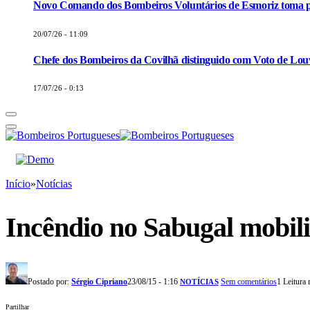
Novo Comando dos Bombeiros Voluntários de Esmoriz toma p
20/07/26 - 11:09
Chefe dos Bombeiros da Covilhã distinguido com Voto de Louv
17/07/26 - 0:13
Início
»
Notícias
Incêndio no Sabugal mobil
Postado por:
Sérgio Cipriano
23/08/15 - 1:16
Sem comentários
1 Leitura
NOTÍCIAS
Partilhar