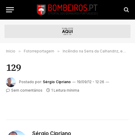
Início
»
Fotorreportagem
»
Incêndio na Serra da Calhandriz, em Alverca
129
Postado por:
Sérgio Cipriano
19/09/12 - 12:26
Sem comentários
1 Leitura mínima
Sérgio Cipriano