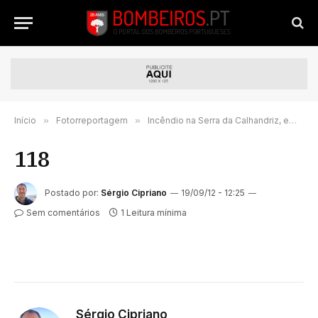
Início
»
Fotorreportagem
»
Incêndio na Serra da Calhandriz, em Alverca
118
Postado por:
Sérgio Cipriano
19/09/12 - 12:25
Sem comentários
1 Leitura mínima
Sérgio Cipriano