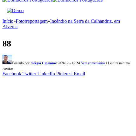
Início
»
Fotorreportagem
»
Incêndio na Serra da Calhandriz, em
Alverca
88
Postado por:
Sérgio Cipriano
19/09/12 - 12:24
Sem comentários
1 Leitura mínima
Partilhar
Facebook
Twitter
LinkedIn
Pinterest
Email