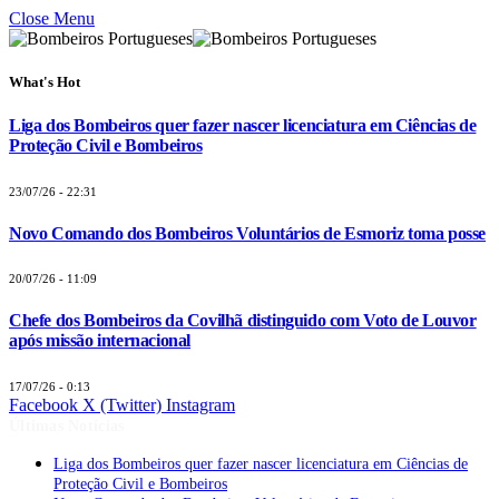
Close Menu
What's Hot
Liga dos Bombeiros quer fazer nascer licenciatura em Ciências de
Proteção Civil e Bombeiros
23/07/26 - 22:31
Novo Comando dos Bombeiros Voluntários de Esmoriz toma posse
20/07/26 - 11:09
Chefe dos Bombeiros da Covilhã distinguido com Voto de Louvor
após missão internacional
17/07/26 - 0:13
Facebook
X (Twitter)
Instagram
Últimas Notícias
Liga dos Bombeiros quer fazer nascer licenciatura em Ciências de
Proteção Civil e Bombeiros