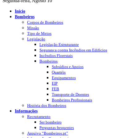
Segunda-feira, Agosto 10
Início
Bombeiros
Corpos de Bombeiros
Missão
Tipo de Meios
Legislação
Legislação Estruturante
Segurança contra Incêndios em Edificios
Incêndios Florestais
Bombeiros
Subsídios e Apoios
Quartéis
Equipamentos
EIP
FEB
Transporte de Doentes
Bombeiros Profissionais
História dos Bombeiros
Informações
Recrutamento
Ser bombeiro
Perguntas frequentes
Arquivo “Bombeiros.pt”