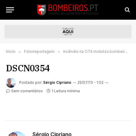
Início
»
Fotorreportagem
»
Incêndio na OTA mobiliza bombeiros e Afocelca
DSCN0354
Postado por:
Sérgio Cipriano
25/07/13 - 1:02
Sem comentários
1 Leitura mínima
Sérgio Cipriano