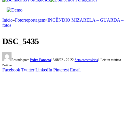
Início
»
Fotorreportagem
»
INCÊNDIO MIZARELA – GUARDA –
fotos
DSC_5435
Postado por:
Pedro Fonseca
13/08/22 - 22:22
Sem comentários
1 Leitura mínima
Partilhar
Facebook
Twitter
LinkedIn
Pinterest
Email