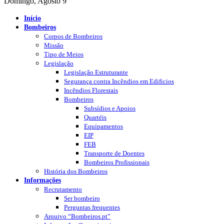
Domingo, Agosto 9
Início
Bombeiros
Corpos de Bombeiros
Missão
Tipo de Meios
Legislação
Legislação Estruturante
Segurança contra Incêndios em Edificios
Incêndios Florestais
Bombeiros
Subsídios e Apoios
Quartéis
Equipamentos
EIP
FEB
Transporte de Doentes
Bombeiros Profissionais
História dos Bombeiros
Informações
Recrutamento
Ser bombeiro
Perguntas frequentes
Arquivo “Bombeiros.pt”