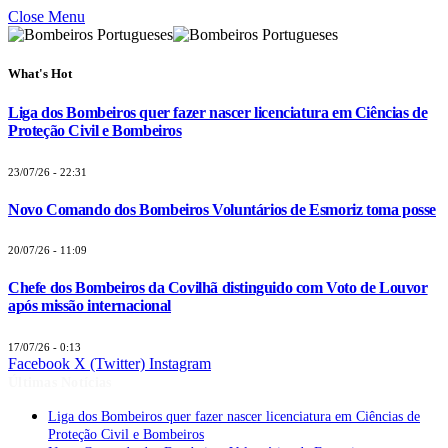
Close Menu
What's Hot
Liga dos Bombeiros quer fazer nascer licenciatura em Ciências de
Proteção Civil e Bombeiros
23/07/26 - 22:31
Novo Comando dos Bombeiros Voluntários de Esmoriz toma posse
20/07/26 - 11:09
Chefe dos Bombeiros da Covilhã distinguido com Voto de Louvor
após missão internacional
17/07/26 - 0:13
Facebook
X (Twitter)
Instagram
Últimas Notícias
Liga dos Bombeiros quer fazer nascer licenciatura em Ciências de
Proteção Civil e Bombeiros