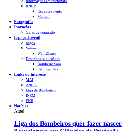
Informações Operacionais
RNBP
Recenseamento
Manual
Fotografia
Inovações
Guias de comando
Espaço Juvenil
Jogos
Videos
Walt Disney
Desenhos para colorir
Bombeiro Sam
Patrulha Pata
Links de Interesse
MAI
ANEPC
Liga de Bombeiros
INEM
ENB
Notícias
Atual
Liga dos Bombeiros quer fazer nascer