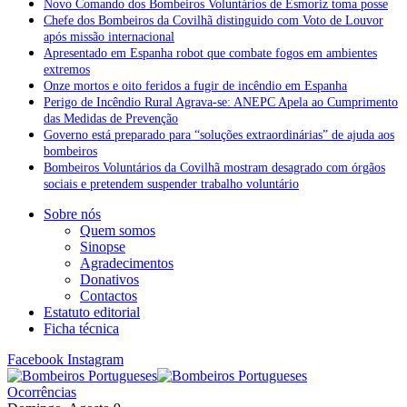
Novo Comando dos Bombeiros Voluntários de Esmoriz toma posse
Chefe dos Bombeiros da Covilhã distinguido com Voto de Louvor
após missão internacional
Apresentado em Espanha robot que combate fogos em ambientes
extremos
Onze mortos e oito feridos a fugir de incêndio em Espanha
Perigo de Incêndio Rural Agrava-se: ANEPC Apela ao Cumprimento
das Medidas de Prevenção
Governo está preparado para “soluções extraordinárias” de ajuda aos
bombeiros
Bombeiros Voluntários da Covilhã mostram desagrado com órgãos
sociais e pretendem suspender trabalho voluntário
Sobre nós
Quem somos
Sinopse
Agradecimentos
Donativos
Contactos
Estatuto editorial
Ficha técnica
Facebook
Instagram
Ocorrências