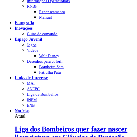
Informações Operacionais
RNBP
Recenseamento
Manual
Fotografia
Inovações
Guias de comando
Espaço Juvenil
Jogos
Videos
Walt Disney
Desenhos para colorir
Bombeiro Sam
Patrulha Pata
Links de Interesse
MAI
ANEPC
Liga de Bombeiros
INEM
ENB
Notícias
Atual
Liga dos Bombeiros quer fazer nascer