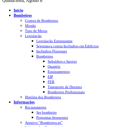
Quinta-feira, Agosto 6
Início
Bombeiros
Corpos de Bombeiros
Missão
Tipo de Meios
Legislação
Legislação Estruturante
Segurança contra Incêndios em Edificios
Incêndios Florestais
Bombeiros
Subsídios e Apoios
Quartéis
Equipamentos
EIP
FEB
Transporte de Doentes
Bombeiros Profissionais
História dos Bombeiros
Informações
Recrutamento
Ser bombeiro
Perguntas frequentes
Arquivo “Bombeiros.pt”