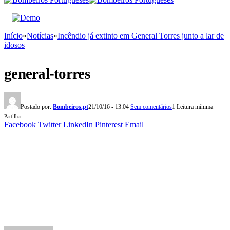
Início
»
Notícias
»
Incêndio já extinto em General Torres junto a lar de
idosos
general-torres
Postado por:
Bombeiros.pt
21/10/16 - 13:04
Sem comentários
1 Leitura mínima
Partilhar
Facebook
Twitter
LinkedIn
Pinterest
Email