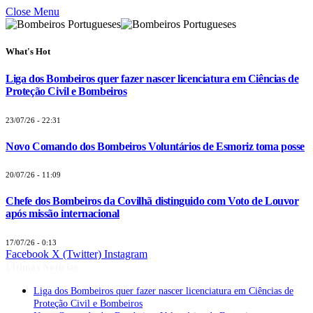
Close Menu
What's Hot
Liga dos Bombeiros quer fazer nascer licenciatura em Ciências de
Proteção Civil e Bombeiros
23/07/26 - 22:31
Novo Comando dos Bombeiros Voluntários de Esmoriz toma posse
20/07/26 - 11:09
Chefe dos Bombeiros da Covilhã distinguido com Voto de Louvor
após missão internacional
17/07/26 - 0:13
Facebook
X (Twitter)
Instagram
Últimas Notícias
Liga dos Bombeiros quer fazer nascer licenciatura em Ciências de
Proteção Civil e Bombeiros