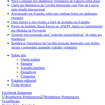
Novo Comando dos Bombeiros Voluntários de Esmoriz toma posse
Chefe dos Bombeiros da Covilhã distinguido com Voto de Louvor
após missão internacional
Apresentado em Espanha robot que combate fogos em ambientes
extremos
Onze mortos e oito feridos a fugir de incêndio em Espanha
Perigo de Incêndio Rural Agrava-se: ANEPC Apela ao Cumprimento
das Medidas de Prevenção
Governo está preparado para “soluções extraordinárias” de ajuda aos
bombeiros
Bombeiros Voluntários da Covilhã mostram desagrado com órgãos
sociais e pretendem suspender trabalho voluntário
Sobre nós
Quem somos
Sinopse
Agradecimentos
Donativos
Contactos
Estatuto editorial
Ficha técnica
Facebook
Instagram
Ocorrências