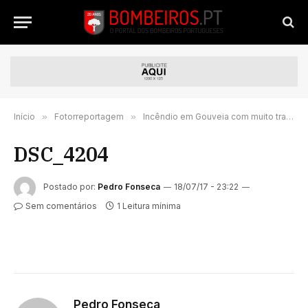
Início
»
Fotorreportagem
»
Incêndio em Gouveia com muito trabalho pela madrugada para os bombeiros | FOTORREPORTAGEM
DSC_4204
Postado por:
Pedro Fonseca
18/07/17 - 23:22
Sem comentários
1 Leitura mínima
Pedro Fonseca