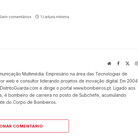
Sem comentários
1 Leitura mínima
Website
Facebook
X
(Twi
municação Multimédia. Empresário na área das Tecnologias de
 web e consultor liderando projetos de inovação digital. Em 2004
stritoGuarda.com e dirige o portal www.bombeiros.pt. Ligado aos
s, é bombeiro de carreira no posto de Subchefe, acumulando
nte do Corpo de Bombeiros.
IONAR COMENTÁRIO