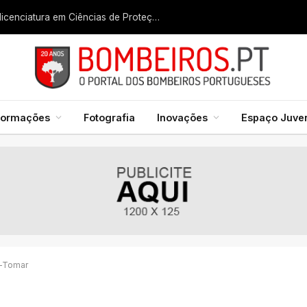
Liga dos Bombeiros quer fazer nascer licenciatura em Ciências de Proteção Civil e Bombeiros
formações
Fotografia
Inovações
Espaço Juven
a-Tomar