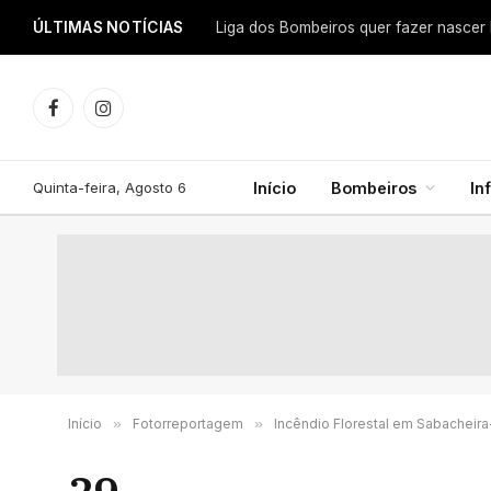
ÚLTIMAS NOTÍCIAS
Facebook
Instagram
Quinta-feira, Agosto 6
Início
Bombeiros
In
Início
»
Fotorreportagem
»
Incêndio Florestal em Sabacheir