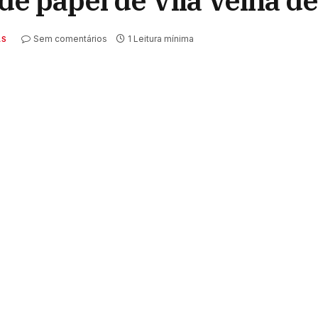
de papel de Vila Velha d
Sem comentários
1 Leitura mínima
AS