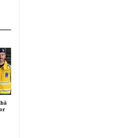
lhã
or