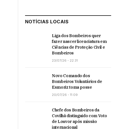
NOTÍCIAS LOCAIS
Liga dos Bombeiros quer
fazer nascer licenciatura em
Ciências de Proteção Civil e
Bombeiros
23/07/26 - 22:31
Novo Comando dos
Bombeiros Voluntários de
Esmoriz toma posse
20/07/26 - 11:09
Chefe dos Bombeiros da
Covilhã distinguido com Voto
de Louvor após missão
internacional