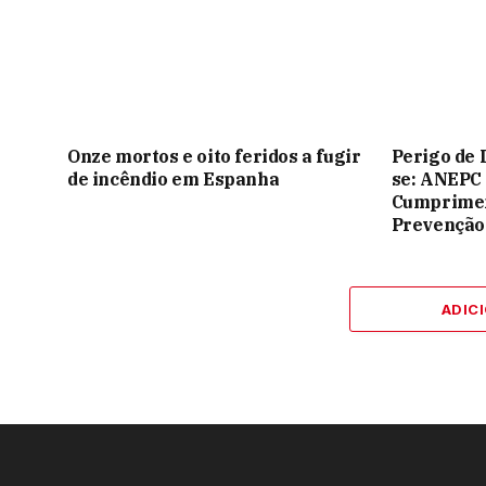
Onze mortos e oito feridos a fugir
Perigo de 
de incêndio em Espanha
se: ANEPC
Cumprimen
Prevenção
ADIC