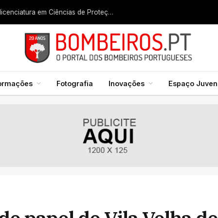
Liga dos Bombeiros quer fazer nascer licenciatura em Ciências de Proteção Civil e Bombeiros
formações
Fotografia
Inovações
Espaço Juveni