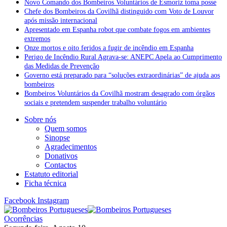
Novo Comando dos Bombeiros Voluntários de Esmoriz toma posse
Chefe dos Bombeiros da Covilhã distinguido com Voto de Louvor
após missão internacional
Apresentado em Espanha robot que combate fogos em ambientes
extremos
Onze mortos e oito feridos a fugir de incêndio em Espanha
Perigo de Incêndio Rural Agrava-se: ANEPC Apela ao Cumprimento
das Medidas de Prevenção
Governo está preparado para “soluções extraordinárias” de ajuda aos
bombeiros
Bombeiros Voluntários da Covilhã mostram desagrado com órgãos
sociais e pretendem suspender trabalho voluntário
Sobre nós
Quem somos
Sinopse
Agradecimentos
Donativos
Contactos
Estatuto editorial
Ficha técnica
Facebook
Instagram
Ocorrências