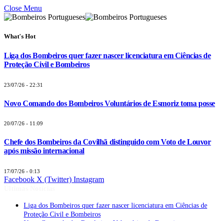
Close Menu
What's Hot
Liga dos Bombeiros quer fazer nascer licenciatura em Ciências de
Proteção Civil e Bombeiros
23/07/26 - 22:31
Novo Comando dos Bombeiros Voluntários de Esmoriz toma posse
20/07/26 - 11:09
Chefe dos Bombeiros da Covilhã distinguido com Voto de Louvor
após missão internacional
17/07/26 - 0:13
Facebook
X (Twitter)
Instagram
Últimas Notícias
Liga dos Bombeiros quer fazer nascer licenciatura em Ciências de
Proteção Civil e Bombeiros