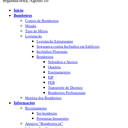
Segunda-feira, Agosto 10
Início
Bombeiros
Corpos de Bombeiros
Missão
Tipo de Meios
Legislação
Legislação Estruturante
Segurança contra Incêndios em Edificios
Incêndios Florestais
Bombeiros
Subsídios e Apoios
Quartéis
Equipamentos
EIP
FEB
Transporte de Doentes
Bombeiros Profissionais
História dos Bombeiros
Informações
Recrutamento
Ser bombeiro
Perguntas frequentes
Arquivo “Bombeiros.pt”