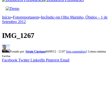
Início
»
Fotorreportagem
»
Incêndio em Olho Marinho, Óbidos – 1 de
Setembro 2012
IMG_1267
Postado por:
Sérgio Cipriano
04/09/12 - 12:07
Sem comentários
1 Leitura mínima
Partilhar
Facebook
Twitter
LinkedIn
Pinterest
Email