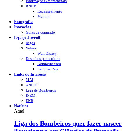
Informações Operacionais
RNBP
Recenseamento
Manual
Fotografia
Inovações
Guias de comando
Espaço Juvenil
Jogos
Videos
Walt Disney
Desenhos para colorir
Bombeiro Sam
Patrulha Pata
Links de Interesse
MAI
ANEPC
Liga de Bombeiros
INEM
ENB
Notícias
Atual
Liga dos Bombeiros quer fazer nascer