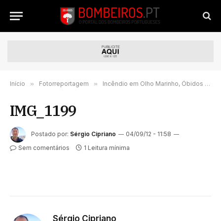
Início
»
Fotorreportagem
»
Incêndio em Olho Marinho, Óbidos – 1 de Setembro 2012
IMG_1199
Postado por:
Sérgio Cipriano
04/09/12 - 11:58
Sem comentários
1 Leitura mínima
Sérgio Cipriano