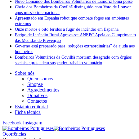
Novo Comando dos Bombeiros Voluntários de Esmoriz toma posse
Chefe dos Bombeiros da Covilhã distinguido com Voto de Louvor
após missão internacional
Apresentado em Espanha robot que combate fogos em ambientes
extremos
Onze mortos e oito feridos a fugir de incêndio em Espanha
Perigo de Incêndio Rural Agrava-se: ANEPC Apela ao Cumprimento
das Medidas de Prevenção
Governo está preparado para “soluções extraordinárias” de ajuda aos
bombeiros
Bombeiros Voluntários da Covilhã mostram desagrado com órgãos
sociais e pretendem suspender trabalho voluntário
Sobre nós
Quem somos
Sinopse
Agradecimentos
Donativos
Contactos
Estatuto editorial
Ficha técnica
Facebook
Instagram
Ocorrências