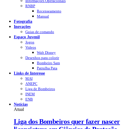
Informações Operacionais
RNBP
Recenseamento
Manual
Fotografia
Inovações
Guias de comando
Espaço Juvenil
Jogos
Videos
Walt Disney
Desenhos para colorir
Bombeiro Sam
Patrulha Pata
Links de Interesse
MAI
ANEPC
Liga de Bombeiros
INEM
ENB
Notícias
Atual
Liga dos Bombeiros quer fazer nascer