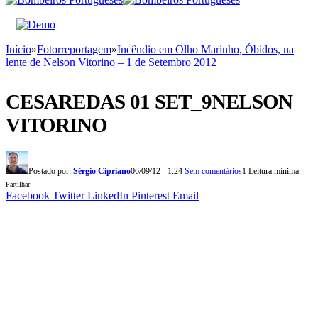
Início
»
Fotorreportagem
»
Incêndio em Olho Marinho, Óbidos, na
lente de Nelson Vitorino – 1 de Setembro 2012
CESAREDAS 01 SET_9NELSON
VITORINO
Postado por:
Sérgio Cipriano
06/09/12 - 1:24
Sem comentários
1 Leitura mínima
Partilhar
Facebook
Twitter
LinkedIn
Pinterest
Email