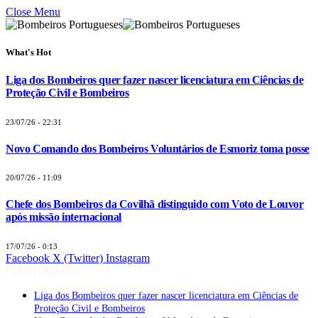
Close Menu
What's Hot
Liga dos Bombeiros quer fazer nascer licenciatura em Ciências de
Proteção Civil e Bombeiros
23/07/26 - 22:31
Novo Comando dos Bombeiros Voluntários de Esmoriz toma posse
20/07/26 - 11:09
Chefe dos Bombeiros da Covilhã distinguido com Voto de Louvor
após missão internacional
17/07/26 - 0:13
Facebook
X (Twitter)
Instagram
Últimas Notícias
Liga dos Bombeiros quer fazer nascer licenciatura em Ciências de
Proteção Civil e Bombeiros