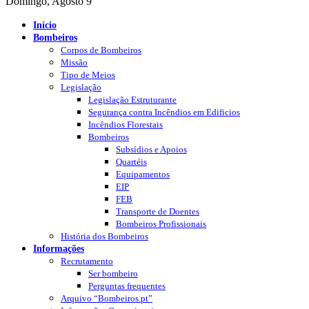
Domingo, Agosto 9
Início
Bombeiros
Corpos de Bombeiros
Missão
Tipo de Meios
Legislação
Legislação Estruturante
Segurança contra Incêndios em Edificios
Incêndios Florestais
Bombeiros
Subsídios e Apoios
Quartéis
Equipamentos
EIP
FEB
Transporte de Doentes
Bombeiros Profissionais
História dos Bombeiros
Informações
Recrutamento
Ser bombeiro
Perguntas frequentes
Arquivo “Bombeiros.pt”