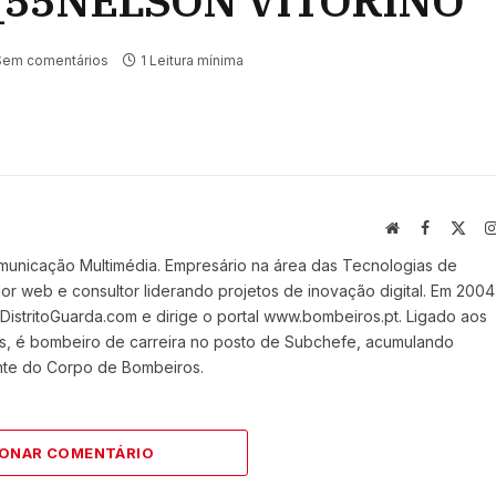
_55NELSON VITORINO
Sem comentários
1 Leitura mínima
Website
Facebook
X
(Twi
municação Multimédia. Empresário na área das Tecnologias de
 web e consultor liderando projetos de inovação digital. Em 2004
stritoGuarda.com e dirige o portal www.bombeiros.pt. Ligado aos
s, é bombeiro de carreira no posto de Subchefe, acumulando
nte do Corpo de Bombeiros.
IONAR COMENTÁRIO