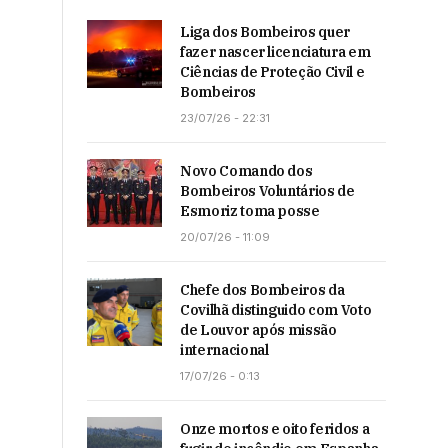
Liga dos Bombeiros quer
fazer nascer licenciatura em
Ciências de Proteção Civil e
Bombeiros
23/07/26 - 22:31
Novo Comando dos
Bombeiros Voluntários de
Esmoriz toma posse
20/07/26 - 11:09
Chefe dos Bombeiros da
Covilhã distinguido com Voto
de Louvor após missão
internacional
17/07/26 - 0:13
Onze mortos e oito feridos a