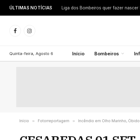
ÚLTIMAS NOTÍCIAS
Facebook
Instagram
Quinta-feira, Agosto 6
Início
Bombeiros
In
Início
»
Fotorreportagem
»
Incêndio em Olho Marinho, Óbidos