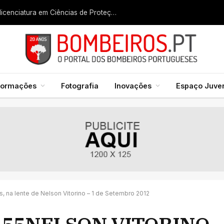
Liga dos Bombeiros quer fazer nascer licenciatura em Ciências de Proteção Civil e Bombeiros
formações
Fotografia
Inovações
Espaço Juven
, na lente de Nelson Vitorino – 1 de Setembro 2012