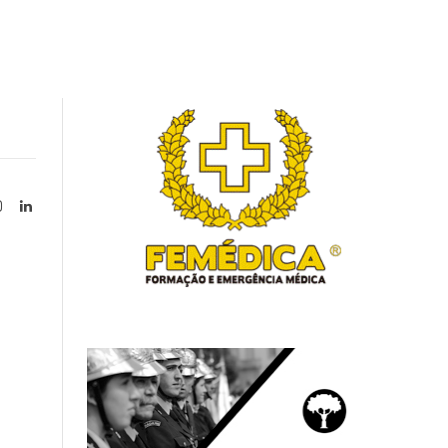
Instagram
LinkedIn
tter)