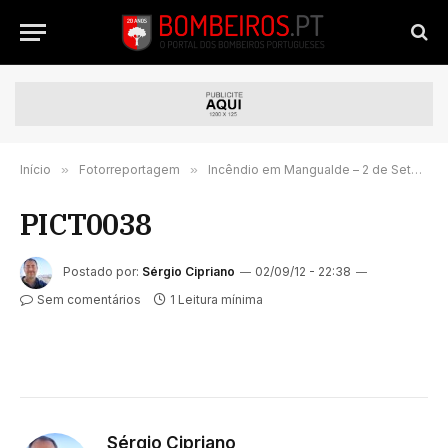
Início
»
Fotorreportagem
»
Incêndio em Mangualde – 2 de Setembro de 2012
PICT0038
Postado por:
Sérgio Cipriano
02/09/12 - 22:38
Sem comentários
1 Leitura mínima
Sérgio Cipriano