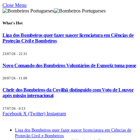
Close Menu
What's Hot
Liga dos Bombeiros quer fazer nascer licenciatura em Ciências de
Proteção Civil e Bombeiros
23/07/26 - 22:31
Novo Comando dos Bombeiros Voluntários de Esmoriz toma posse
20/07/26 - 11:09
Chefe dos Bombeiros da Covilhã distinguido com Voto de Louvor
após missão internacional
17/07/26 - 0:13
Facebook
X (Twitter)
Instagram
Últimas Notícias
Liga dos Bombeiros quer fazer nascer licenciatura em Ciências de
Proteção Civil e Bombeiros