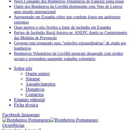
Novo Comando dos Bombeiros Voluntários de Esmoriz toma posse
Chefe dos Bombeiros da Covilhã distinguido com Voto de Louvor
após missão internacional
Apresentado em Espanha robot que combate fogos em ambientes
extremos
Onze mortos e oito feridos a fugir de incêndio em Espanha
Perigo de Incêndio Rural Agrava-se: ANEPC Apela ao Cumprimento
das Medidas de Prevenção
Governo está preparado para “soluções extraordinárias” de ajuda aos
bombeiros
Bombeiros Voluntários da Covilhã mostram desagrado com órgãos
sociais e pretendem suspender trabalho voluntário
Sobre nós
Quem somos
Sinopse
Agradecimentos
Donativos
Contactos
Estatuto editorial
Ficha técnica
Facebook
Instagram
Ocorrências