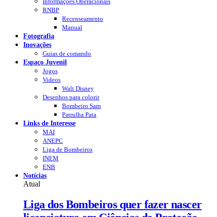
Informações Operacionais
RNBP
Recenseamento
Manual
Fotografia
Inovações
Guias de comando
Espaço Juvenil
Jogos
Videos
Walt Disney
Desenhos para colorir
Bombeiro Sam
Patrulha Pata
Links de Interesse
MAI
ANEPC
Liga de Bombeiros
INEM
ENB
Notícias
Atual
Liga dos Bombeiros quer fazer nascer