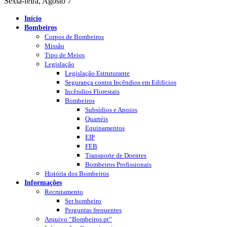
Sexta-feira, Agosto 7
Início
Bombeiros
Corpos de Bombeiros
Missão
Tipo de Meios
Legislação
Legislação Estruturante
Segurança contra Incêndios em Edificios
Incêndios Florestais
Bombeiros
Subsídios e Apoios
Quartéis
Equipamentos
EIP
FEB
Transporte de Doentes
Bombeiros Profissionais
História dos Bombeiros
Informações
Recrutamento
Ser bombeiro
Perguntas frequentes
Arquivo “Bombeiros.pt”