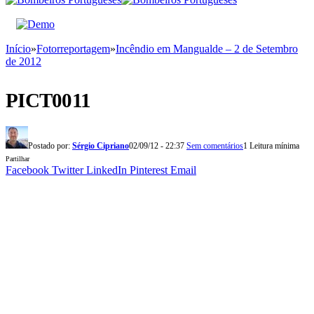
Início
»
Fotorreportagem
»
Incêndio em Mangualde – 2 de Setembro
de 2012
PICT0011
Postado por:
Sérgio Cipriano
02/09/12 - 22:37
Sem comentários
1 Leitura mínima
Partilhar
Facebook
Twitter
LinkedIn
Pinterest
Email