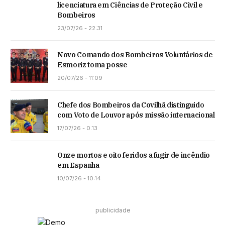
licenciatura em Ciências de Proteção Civil e
Bombeiros
23/07/26 - 22:31
Novo Comando dos Bombeiros Voluntários de
Esmoriz toma posse
20/07/26 - 11:09
Chefe dos Bombeiros da Covilhã distinguido
com Voto de Louvor após missão internacional
17/07/26 - 0:13
Onze mortos e oito feridos a fugir de incêndio
em Espanha
10/07/26 - 10:14
publicidade