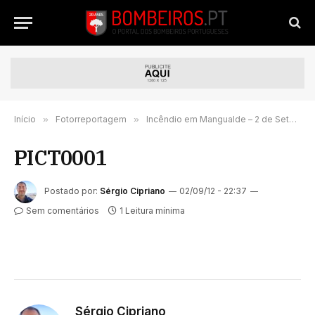
Início
»
Fotorreportagem
»
Incêndio em Mangualde – 2 de Setembro de 2012
PICT0001
Postado por:
Sérgio Cipriano
02/09/12 - 22:37
Sem comentários
1 Leitura mínima
Sérgio Cipriano