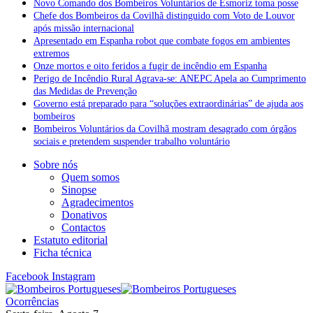
Novo Comando dos Bombeiros Voluntários de Esmoriz toma posse
Chefe dos Bombeiros da Covilhã distinguido com Voto de Louvor
após missão internacional
Apresentado em Espanha robot que combate fogos em ambientes
extremos
Onze mortos e oito feridos a fugir de incêndio em Espanha
Perigo de Incêndio Rural Agrava-se: ANEPC Apela ao Cumprimento
das Medidas de Prevenção
Governo está preparado para “soluções extraordinárias” de ajuda aos
bombeiros
Bombeiros Voluntários da Covilhã mostram desagrado com órgãos
sociais e pretendem suspender trabalho voluntário
Sobre nós
Quem somos
Sinopse
Agradecimentos
Donativos
Contactos
Estatuto editorial
Ficha técnica
Facebook
Instagram
Ocorrências