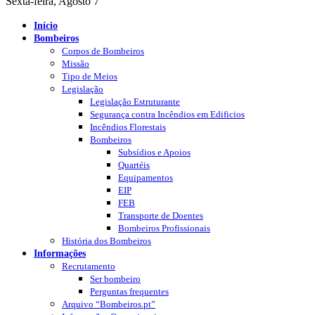
Sexta-feira, Agosto 7
Início
Bombeiros
Corpos de Bombeiros
Missão
Tipo de Meios
Legislação
Legislação Estruturante
Segurança contra Incêndios em Edificios
Incêndios Florestais
Bombeiros
Subsídios e Apoios
Quartéis
Equipamentos
EIP
FEB
Transporte de Doentes
Bombeiros Profissionais
História dos Bombeiros
Informações
Recrutamento
Ser bombeiro
Perguntas frequentes
Arquivo “Bombeiros.pt”