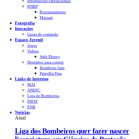
Informações Operacionais
RNBP
Recenseamento
Manual
Fotografia
Inovações
Guias de comando
Espaço Juvenil
Jogos
Videos
Walt Disney
Desenhos para colorir
Bombeiro Sam
Patrulha Pata
Links de Interesse
MAI
ANEPC
Liga de Bombeiros
INEM
ENB
Notícias
Atual
Liga dos Bombeiros quer fazer nascer