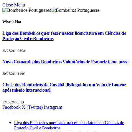
Close Menu
What's Hot
Liga dos Bombeiros quer fazer nascer licenciatura em Ciências de
Proteção Civil e Bombeiros
23/07/26 - 22:31
Novo Comando dos Bombeiros Voluntários de Esmoriz toma posse
20/07/26 - 11:09
Chefe dos Bombeiros da Covilhã distinguido com Voto de Louvor
após missão internacional
17/07/26 - 0:13
Facebook
X (Twitter)
Instagram
Últimas Notícias
Liga dos Bombeiros quer fazer nascer licenciatura em Ciências de
Proteção Civil e Bombeiros