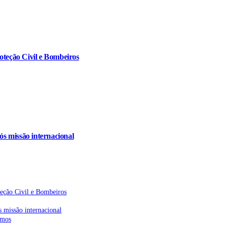
oteção Civil e Bombeiros
s missão internacional
teção Civil e Bombeiros
 missão internacional
emos