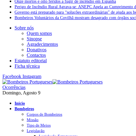
Onze mortos e oito feridos a fugir de incêndio em Espanha
Perigo de Incêndio Rural Agrava-se: ANEPC Apela ao Cumprimento d
Governo está preparado para “soluções extraordinárias” de ajuda aos 
Bombeiros Voluntários da Covilhã mostram desagrado com órgãos socia
Sobre nós
Quem somos
Sinopse
Agradecimentos
Donativos
Contactos
Estatuto editorial
Ficha técnica
Facebook
Instagram
Ocorrências
Domingo, Agosto 9
Início
Bombeiros
Corpos de Bombeiros
Missão
Tipo de Meios
Legislação