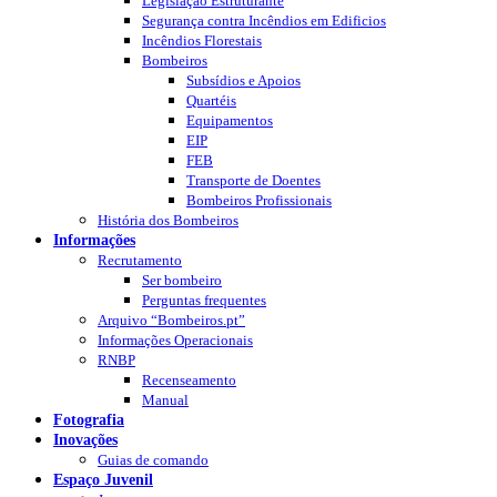
Legislação Estruturante
Segurança contra Incêndios em Edificios
Incêndios Florestais
Bombeiros
Subsídios e Apoios
Quartéis
Equipamentos
EIP
FEB
Transporte de Doentes
Bombeiros Profissionais
História dos Bombeiros
Informações
Recrutamento
Ser bombeiro
Perguntas frequentes
Arquivo “Bombeiros.pt”
Informações Operacionais
RNBP
Recenseamento
Manual
Fotografia
Inovações
Guias de comando
Espaço Juvenil