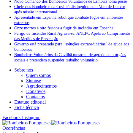
Novo Comando dos Bombeiros Voluntários de Esmoriz toma posse
Chefe dos Bombeiros da Covilhã distinguido com Voto de Louvor
após missão internacional
Apresentado em Espanha robot que combate fogos em ambientes
extremos
Onze mortos e oito feridos a fugir de incêndio em Espanha
Perigo de Incêndio Rural Agrava-se: ANEPC Apela ao Cumprimento
das Medidas de Prevenção
Governo está preparado para “soluções extraordinárias” de ajuda aos
bombeiros
Bombeiros Voluntários da Covilhã mostram desagrado com órgãos
sociais e pretendem suspender trabalho voluntário
Sobre nós
Quem somos
Sinopse
Agradecimentos
Donativos
Contactos
Estatuto editorial
Ficha técnica
Facebook
Instagram
Ocorrências