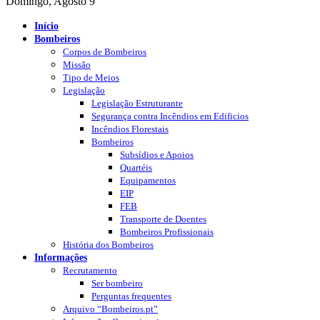
Domingo, Agosto 9
Início
Bombeiros
Corpos de Bombeiros
Missão
Tipo de Meios
Legislação
Legislação Estruturante
Segurança contra Incêndios em Edificios
Incêndios Florestais
Bombeiros
Subsídios e Apoios
Quartéis
Equipamentos
EIP
FEB
Transporte de Doentes
Bombeiros Profissionais
História dos Bombeiros
Informações
Recrutamento
Ser bombeiro
Perguntas frequentes
Arquivo “Bombeiros.pt”