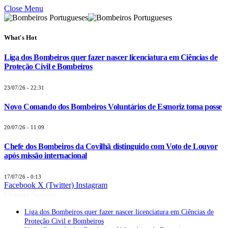
Close Menu
What's Hot
Liga dos Bombeiros quer fazer nascer licenciatura em Ciências de
Proteção Civil e Bombeiros
23/07/26 - 22:31
Novo Comando dos Bombeiros Voluntários de Esmoriz toma posse
20/07/26 - 11:09
Chefe dos Bombeiros da Covilhã distinguido com Voto de Louvor
após missão internacional
17/07/26 - 0:13
Facebook
X (Twitter)
Instagram
Últimas Notícias
Liga dos Bombeiros quer fazer nascer licenciatura em Ciências de
Proteção Civil e Bombeiros