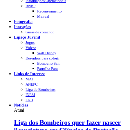
Informações Operacionais
RNBP
Recenseamento
Manual
Fotografia
Inovações
Guias de comando
Espaço Juvenil
Jogos
Videos
Walt Disney
Desenhos para colorir
Bombeiro Sam
Patrulha Pata
Links de Interesse
MAI
ANEPC
Liga de Bombeiros
INEM
ENB
Notícias
Atual
Liga dos Bombeiros quer fazer nascer